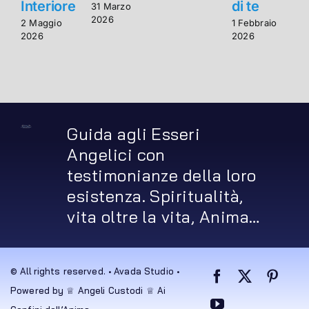
Interiore
di te
I
31 Marzo
2026
2 Maggio
1 Febbraio
2
2026
2026
2
Guida agli Esseri
Angelici con
testimonianze della loro
esistenza. Spiritualità,
vita oltre la vita, Anima…
© All rights reserved. • Avada Studio •
Powered by ♕ Angeli Custodi ♕ Ai