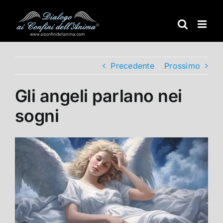
Salta
al
contenuto
Precedente
Prossimo
Gli angeli parlano nei
sogni