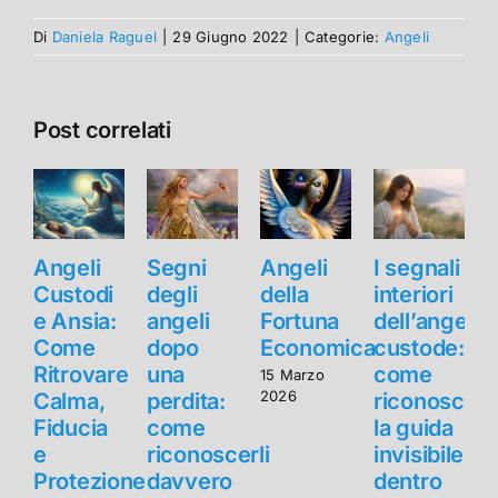
Di
Daniela Raguel
|
29 Giugno 2022
|
Categorie:
Angeli
Post correlati
Angeli
Segni
Angeli
I segnali
Custodi
degli
della
interiori
e Ansia:
angeli
Fortuna
dell’angelo
e
Come
dopo
Economica
custode:
Ritrovare
una
come
R
15 Marzo
2026
Calma,
perdita:
riconoscer
Fiducia
come
la guida
F
e
riconoscerli
invisibile
Protezione
davvero
dentro