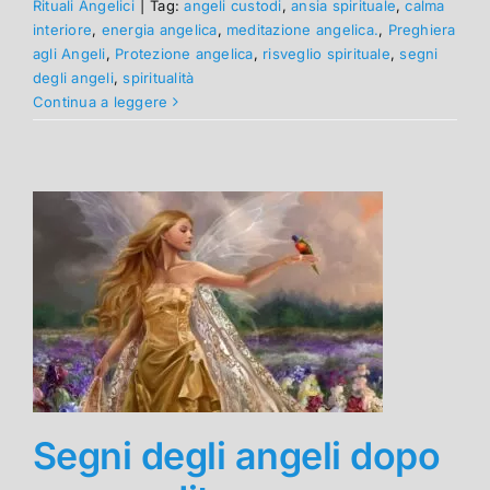
Rituali Angelici
|
Tag:
angeli custodi
,
ansia spirituale
,
calma
interiore
,
energia angelica
,
meditazione angelica.
,
Preghiera
agli Angeli
,
Protezione angelica
,
risveglio spirituale
,
segni
degli angeli
,
spiritualità
Continua a leggere
Segni degli angeli dopo