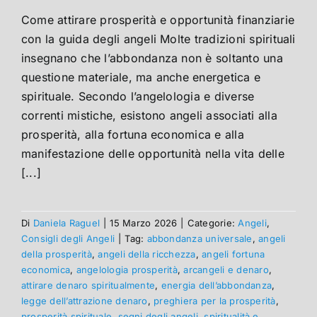
Come attirare prosperità e opportunità finanziarie
con la guida degli angeli Molte tradizioni spirituali
insegnano che l’abbondanza non è soltanto una
questione materiale, ma anche energetica e
spirituale. Secondo l’angelologia e diverse
correnti mistiche, esistono angeli associati alla
prosperità, alla fortuna economica e alla
manifestazione delle opportunità nella vita delle
[...]
Di
Daniela Raguel
|
15 Marzo 2026
|
Categorie:
Angeli
,
Consigli degli Angeli
|
Tag:
abbondanza universale
,
angeli
della prosperità
,
angeli della ricchezza
,
angeli fortuna
economica
,
angelologia prosperità
,
arcangeli e denaro
,
attirare denaro spiritualmente
,
energia dell’abbondanza
,
legge dell’attrazione denaro
,
preghiera per la prosperità
,
prosperità spirituale
,
segni degli angeli
,
spiritualità e