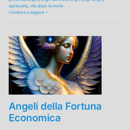
spiritualità
,
vita dopo la morte
Continua a leggere
Angeli della Fortuna
Economica