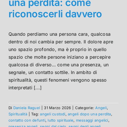
una perdita: come
riconoscerli davvero
Quando perdiamo una persona cara, qualcosa
dentro di noi cambia per sempre. Il dolore apre
uno spazio profondo, ma è proprio in quello
spazio che molte persone iniziano a percepire
qualcosa di diverso… come una presenza, un
segnale, un contatto sottile. In ambito di
spiritualità, questi fenomeni vengono spesso
interpretati [...]
Di
Daniela Raguel
|
31 Marzo 2026
|
Categorie:
Angeli
,
Spiritualità
|
Tag:
angeli custodi
,
angeli dopo una perdita
,
contatto con defunti
,
lutto spirituale
,
messaggi angelici
,
presenza angeli
,
segni dal cielo
,
segni degli angeli
,