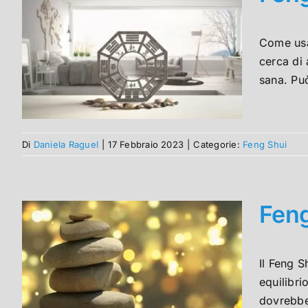
Come usar
cerca di 
sana. Può
Di
Daniela Raguel
|
17 Febbraio 2023
|
Categorie:
Feng Shui
Feng
Il Feng S
equilibri
dovrebber