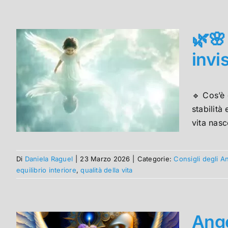
🌿🌸
invi
🔹 Cos’è 
stabilità
vita nasc
Di
Daniela Raguel
|
23 Marzo 2026
|
Categorie:
Consigli degli A
equilibrio interiore
,
qualità della vita
Ange