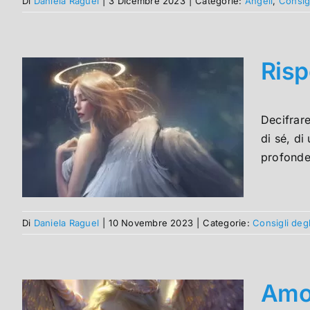
Di
Daniela Raguel
|
3 Dicembre 2023
|
Categorie:
Angeli
,
Consigl
Risp
Decifrare
di sé, di
profonde.
Di
Daniela Raguel
|
10 Novembre 2023
|
Categorie:
Consigli degl
Amo