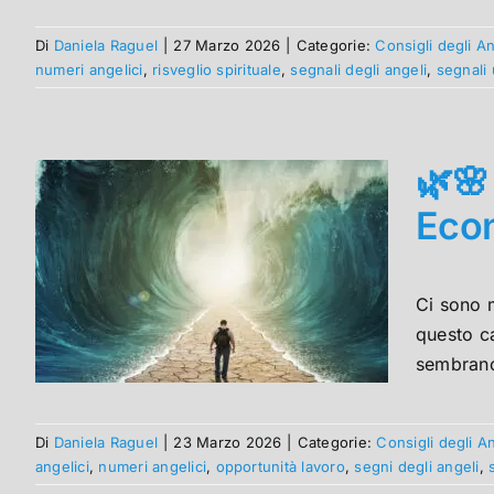
Di
Daniela Raguel
|
27 Marzo 2026
|
Categorie:
Consigli degli An
numeri angelici
,
risveglio spirituale
,
segnali degli angeli
,
segnali 
🌿🌸
Eco
Ci sono m
questo c
sembrano
Di
Daniela Raguel
|
23 Marzo 2026
|
Categorie:
Consigli degli A
angelici
,
numeri angelici
,
opportunità lavoro
,
segni degli angeli
,