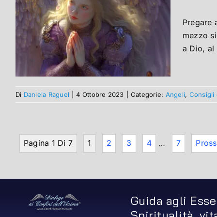
Pregare 
mezzo sic
a Dio, al
Di
Daniela Raguel
|
4 Ottobre 2023
|
Categorie:
Angeli
,
Consigli 
Pagina 1 Di 7
1
2
3
4
…
7
Pross
Guida agli Esse
Spiritualità, vi