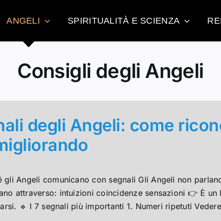
ANGELI
SPIRITUALITÀ E SCIENZA
RE
Consigli degli Angeli
ali degli Angeli: come ricon
migliorando
é gli Angeli comunicano con segnali Gli Angeli non parla
o attraverso: intuizioni coincidenze sensazioni 👉 È un l
earsi. 🔹 I 7 segnali più importanti 1. Numeri ripetuti Vedere