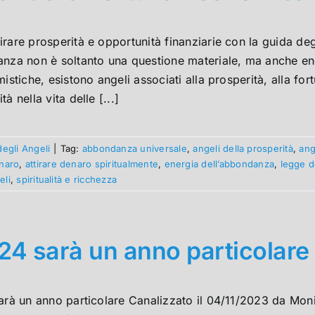
rare prosperità e opportunità finanziarie con la guida degl
nza non è soltanto una questione materiale, ma anche ene
mistiche, esistono angeli associati alla prosperità, alla f
à nella vita delle [...]
degli Angeli
|
Tag:
abbondanza universale
,
angeli della prosperità
,
ang
enaro
,
attirare denaro spiritualmente
,
energia dell’abbondanza
,
legge d
eli
,
spiritualità e ricchezza
024 sarà un anno particolare
arà un anno particolare Canalizzato il 04/11/2023 da Moniq