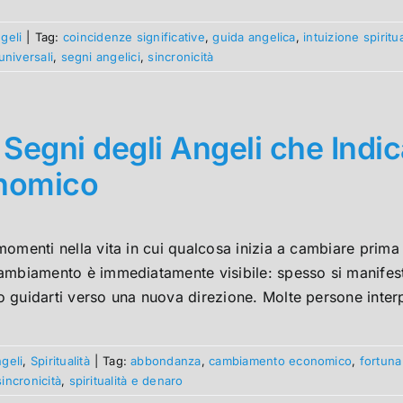
geli
|
Tag:
coincidenze significative
,
guida angelica
,
intuizione spiritu
universali
,
segni angelici
,
sincronicità
 Segni degli Angeli che In
nomico
omenti nella vita in cui qualcosa inizia a cambiare prima 
ambiamento è immediatamente visibile: spesso si manifesta
 guidarti verso una nuova direzione. Molte persone interp
ngeli
,
Spiritualità
|
Tag:
abbondanza
,
cambiamento economico
,
fortun
sincronicità
,
spiritualità e denaro