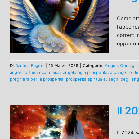
Come atti
l’abbonda
correnti 
opportunit
Di
Daniela Raguel
|
15 Marzo 2026
|
Categorie:
Angeli
,
Consigli 
angeli fortuna economica
,
angelologia prosperità
,
arcangeli e d
preghiera per la prosperità
,
prosperità spirituale
,
segni degli ang
Il 2
Il 2024 s