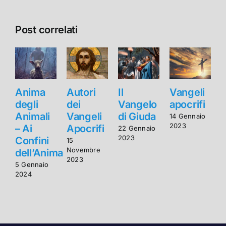
Post correlati
Anima
Autori
Il
Vangeli
degli
dei
Vangelo
apocrifi
d
Animali
Vangeli
di Giuda
A
14 Gennaio
2023
– Ai
Apocrifi
–
22 Gennaio
2023
Confini
C
15
Novembre
dell’Anima
d
2023
5 Gennaio
5
2024
2