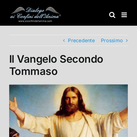
Salta
al
contenuto
Precedente
Prossimo
Il Vangelo Secondo
Tommaso