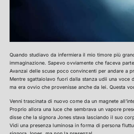
Quando studiavo da infermiera il mio timore più grand
immaginazione.
Sapevo ovviamente che faceva parte d
Avanzai delle scuse poco convincenti per andare a p
Mentre sgattaiolavo fuori dalla stanza udii una voce 
ma era ovvio che provenisse anche da lei. Questa voc
Venni trascinata di nuovo come da un magnete all’inter
Proprio allora una luce che sembrava un vapore prese
disse che la signora Jones stava lasciando il suo corp
Vidi una presenza luminosa in forma di persona fluttua
signora Jones, ma non la presenza!