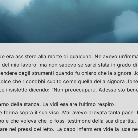
e era assistere alla morte di qualcuno. Ne avevo un’immag
el mio lavoro, ma non sapevo se sarei stata in grado di 
rendere degli strumenti quando fu chiaro che la signora 
dolce che riconobbi subito come quella della signora Jones
e insistette dicendo: “Non preoccuparti. Adesso sto bene
no della stanza. La vidi esalare l’ultimo respiro.
 forma sopra il suo viso. Mai avevo provata tanta pace! 
o e che voleva che io fossi testimone della sua dipartita.
re nei pressi del letto. La capo infermiera vide la luce n