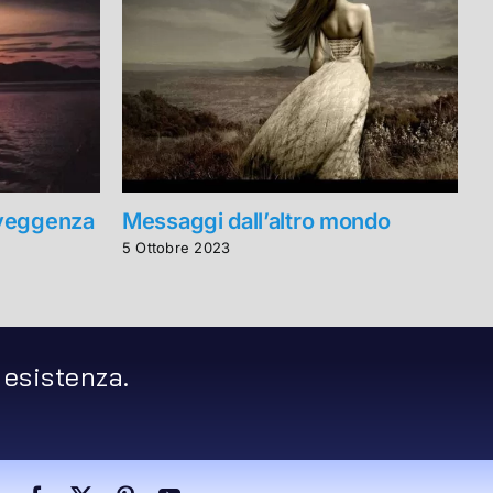
eveggenza
Messaggi dall’altro mondo
L
5 Ottobre 2023
2
 esistenza.