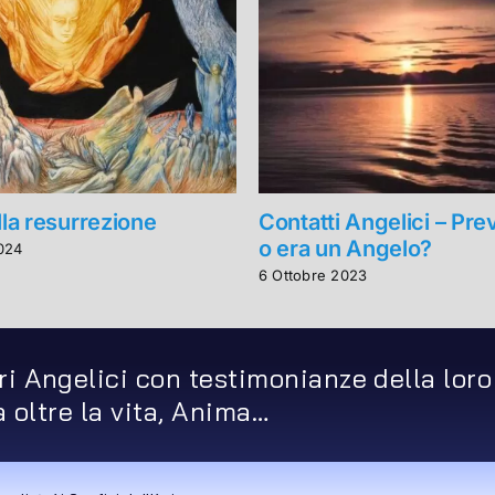
lla resurrezione
Contatti Angelici – Pr
o era un Angelo?
024
6 Ottobre 2023
ri Angelici con testimonianze della loro
ta oltre la vita, Anima…