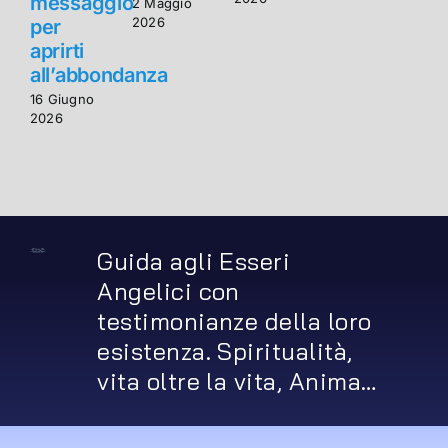
messaggio
2 Maggio
2026
per
aprirti
a
all’abbondanza
a
16 Giugno
1
2026
2
Guida agli Esseri
Angelici con
testimonianze della loro
esistenza. Spiritualità,
vita oltre la vita, Anima…