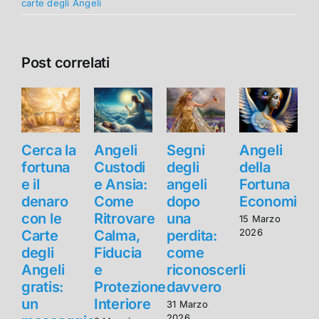
carte degli Angeli
Post correlati
Cerca la
Angeli
Segni
Angeli
C
fortuna
Custodi
degli
della
f
e il
e Ansia:
angeli
Fortuna
e
denaro
Come
dopo
Economica
con le
Ritrovare
una
c
15 Marzo
2026
Carte
Calma,
perdita:
degli
Fiducia
come
d
Angeli
e
riconoscerli
gratis:
Protezione
davvero
g
un
Interiore
31 Marzo
2026