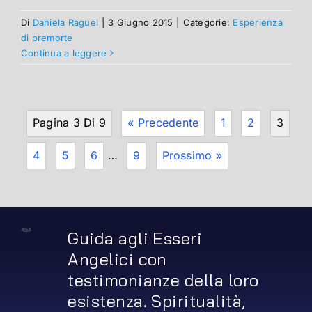
Di
Daniela Raguel
|
3 Giugno 2015
|
Categorie:
Esperienza
di premorte
Continua a leggere
Pagina 3 Di 9
« Precedente
1
2
3
4
5
6
…
9
Prossimo »
Guida agli Esseri
Angelici con
testimonianze della loro
esistenza. Spiritualità,