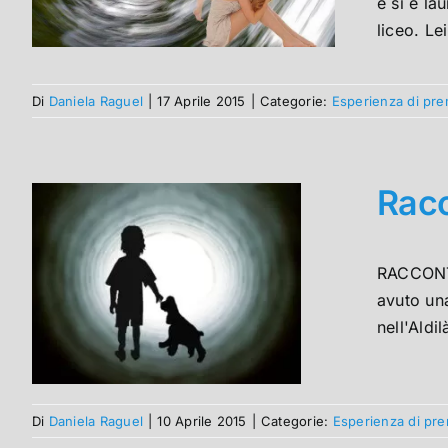
e si è la
liceo. Le
Di
Daniela Raguel
|
17 Aprile 2015
|
Categorie:
Esperienza di pre
Racc
RACCONTI
avuto una
nell'Aldi
Di
Daniela Raguel
|
10 Aprile 2015
|
Categorie:
Esperienza di pr