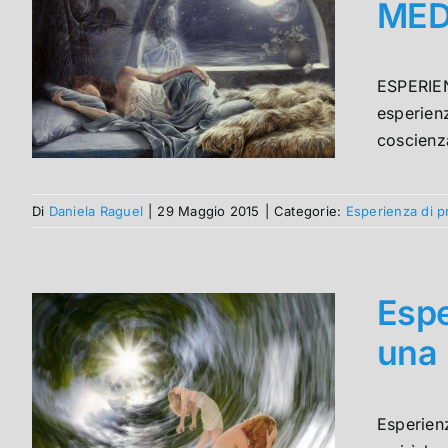
MED
ESPERIEN
esperienz
coscienz
Di
Daniela Raguel
|
29 Maggio 2015
|
Categorie:
Esperienza di 
Espe
una
Esperien