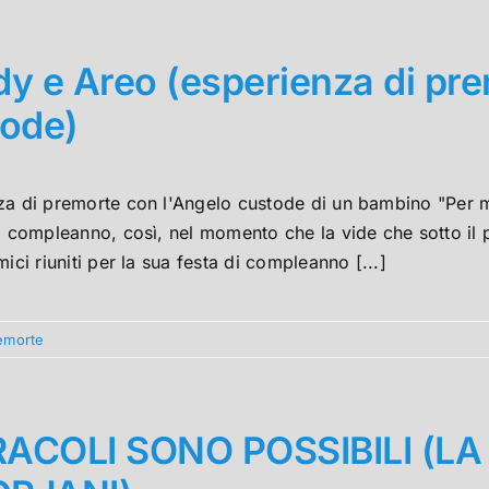
y e Areo (esperienza di pre
tode)
za di premorte con l'Angelo custode di un bambino "Per m
o compleanno, così, nel momento che la vide che sotto il po
mici riuniti per la sua festa di compleanno [...]
emorte
RACOLI SONO POSSIBILI (LA