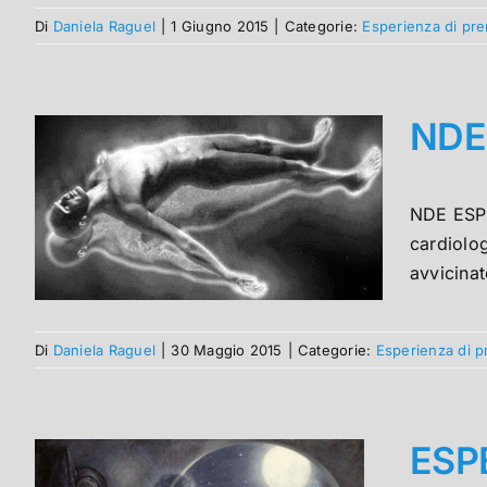
Di
Daniela Raguel
|
1 Giugno 2015
|
Categorie:
Esperienza di pr
NDE
NDE ESPE
cardiolo
avvicinat
Di
Daniela Raguel
|
30 Maggio 2015
|
Categorie:
Esperienza di 
ESP