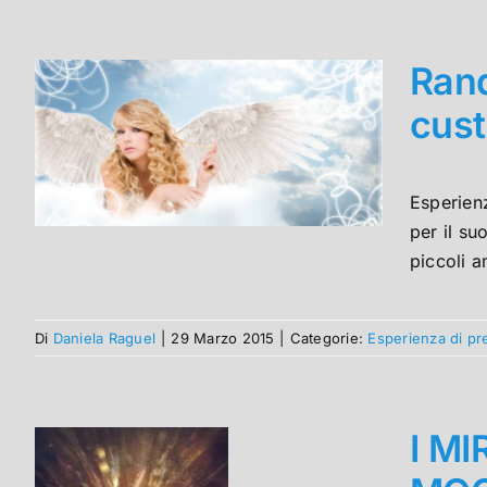
Rand
cus
Esperien
per il su
piccoli a
Di
Daniela Raguel
|
29 Marzo 2015
|
Categorie:
Esperienza di pr
I MI