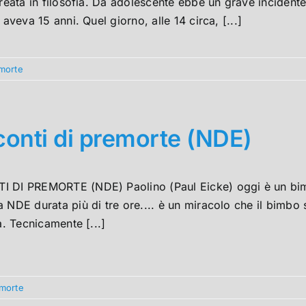
ureata in filosofia. Da adolescente ebbe un grave incidente
i aveva 15 anni. Quel giorno, alle 14 circa, [...]
morte
onti di premorte (NDE)
 DI PREMORTE (NDE) Paolino (Paul Eicke) oggi è un bimbo 
 NDE durata più di tre ore.... è un miracolo che il bimbo 
là. Tecnicamente [...]
emorte