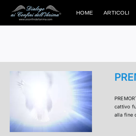
Salta
al
HOME
ARTICOLI
contenuto
PRE
PREMORTE
cattivo 
alla fine