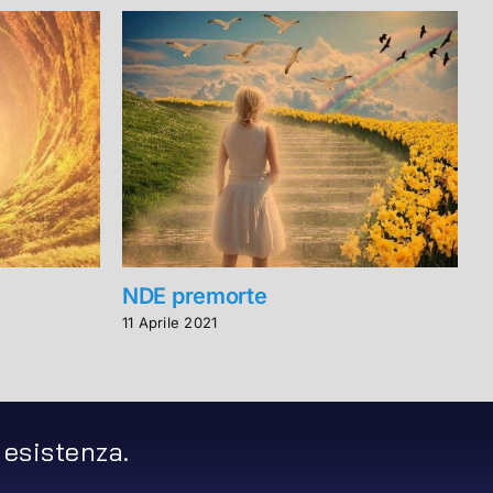
NDE premorte
V
d
11 Aprile 2021
5
 esistenza.