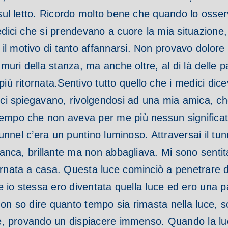
o sul letto. Ricordo molto bene che quando lo oss
medici che si prendevano a cuore la mia situazion
il motivo di tanto affannarsi. Non provavo dolor
muri della stanza, ma anche oltre, al di là delle pa
iù ritornata.
Sentivo tutto quello che i medici di
ci spiegavano, rivolgendosi ad una mia amica, ch
tempo che non aveva per me più nessun significa
l tunnel c’era un puntino luminoso. Attraversai il
bianca, brillante ma non abbagliava. Mi sono senti
tornata a casa. Questa luce cominciò a penetrare
ne io stessa ero diventata quella luce ed ero una p
a. Non so dire quanto tempo sia rimasta nella luce,
luce, provando un dispiacere immenso. Quando la l