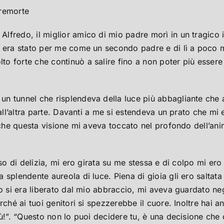
premorte
lfredo, il miglior amico di mio padre morì in un tragico
 era stato per me come un secondo padre e di lì a poco mi
 forte che continuò a salire fino a non poter più essere 
n tunnel che risplendeva della luce più abbagliante che a
all’altra parte. Davanti a me si estendeva un prato che mi 
 che questa visione mi aveva toccato nel profondo dell’anim
nso di delizia, mi ero girata su me stessa e di colpo mi er
splendente aureola di luce. Piena di gioia gli ero saltata
do si era liberato dal mio abbraccio, mi aveva guardato n
ché ai tuoi genitori si spezzerebbe il cuore. Inoltre hai a
iù!”. “Questo non lo puoi decidere tu, è una decisione che