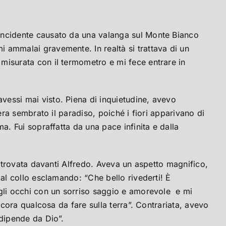
 incidente causato da una valanga sul Monte Bianco
 ammalai gravemente. In realtà si trattava di un
misurata con il termometro e mi fece entrare in
vessi mai visto. Piena di inquietudine, avevo
era sembrato il paradiso, poiché i fiori apparivano di
a. Fui sopraffatta da una pace infinita e dalla
o trovata davanti Alfredo. Aveva un aspetto magnifico,
 al collo esclamando: “Che bello rivederti! È
egli occhi con un sorriso saggio e amorevole e mi
ncora qualcosa da fare sulla terra”. Contrariata, avevo
 dipende da Dio”.