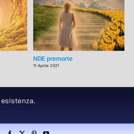
NDE premorte
V
d
11 Aprile 2021
5
 esistenza.