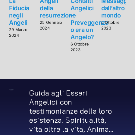
La
Angeli
Contatti
Messaggi
Fiducia
della
Angelici
dall’altro
F
negli
resurrezione
–
mondo
n
Angeli
Preveggenza
25 Gennaio
5 Ottobre
2024
2023
o era un
29 Marzo
2
2024
2
Angelo?
6 Ottobre
2023
Guida agli Esseri
Angelici con
testimonianze della loro
esistenza. Spiritualità,
vita oltre la vita, Anima…