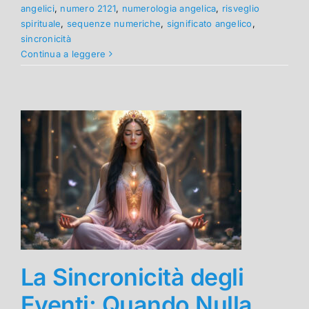
angelici
,
numero 2121
,
numerologia angelica
,
risveglio
spirituale
,
sequenze numeriche
,
significato angelico
,
sincronicità
Continua a leggere
La Sincronicità degli
Eventi: Quando Nulla