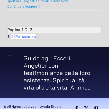
spirituale
,
segnali spirituali
,
sincronicità
Continua a leggere
Pagina 1 Di 2
1
2
Prossimo »
Guida agli Esseri
Angelici con
testimonianze della loro
esistenza. Spiritualità,
vita oltre la vita, Anima…
© All rights reserved. • Avada Studio •