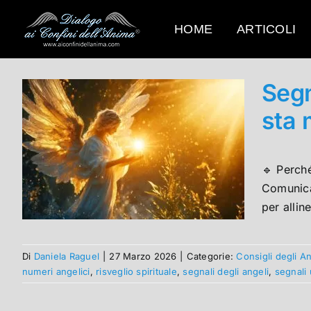
Salta
al
HOME
ARTICOLI
contenuto
Segn
sta 
🔹 Perch
Comunican
per allin
Di
Daniela Raguel
|
27 Marzo 2026
|
Categorie:
Consigli degli An
numeri angelici
,
risveglio spirituale
,
segnali degli angeli
,
segnali 