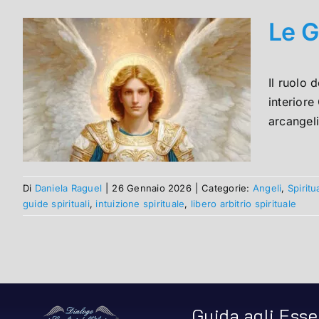
Le G
Il ruolo 
interiore
arcangeli
Di
Daniela Raguel
|
26 Gennaio 2026
|
Categorie:
Angeli
,
Spiritua
guide spirituali
,
intuizione spirituale
,
libero arbitrio spirituale
Guida agli Esse