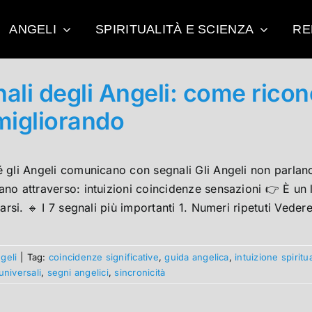
ANGELI
SPIRITUALITÀ E SCIENZA
RE
ali degli Angeli: come ricon
migliorando
é gli Angeli comunicano con segnali Gli Angeli non parla
o attraverso: intuizioni coincidenze sensazioni 👉 È un l
earsi. 🔹 I 7 segnali più importanti 1. Numeri ripetuti Vedere
geli
|
Tag:
coincidenze significative
,
guida angelica
,
intuizione spiritu
universali
,
segni angelici
,
sincronicità