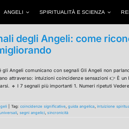
ANGELI
SPIRITUALITÀ E SCIENZA
RE
ali degli Angeli: come ricon
migliorando
é gli Angeli comunicano con segnali Gli Angeli non parla
o attraverso: intuizioni coincidenze sensazioni 👉 È un l
earsi. 🔹 I 7 segnali più importanti 1. Numeri ripetuti Vedere
geli
|
Tag:
coincidenze significative
,
guida angelica
,
intuizione spiritu
universali
,
segni angelici
,
sincronicità