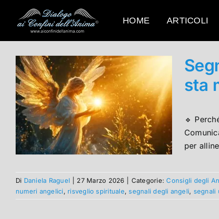
Salta
al
HOME
ARTICOLI
contenuto
Segn
sta 
🔹 Perch
Comunican
per allin
Di
Daniela Raguel
|
27 Marzo 2026
|
Categorie:
Consigli degli An
numeri angelici
,
risveglio spirituale
,
segnali degli angeli
,
segnali 