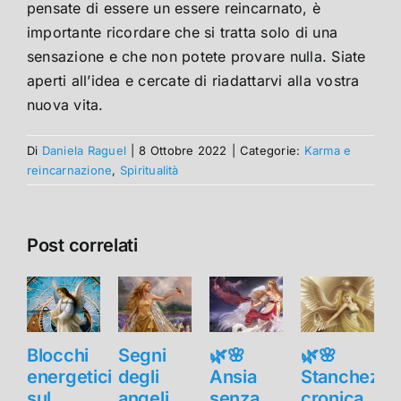
pensate di essere un essere reincarnato, è
importante ricordare che si tratta solo di una
sensazione e che non potete provare nulla. Siate
aperti all’idea e cercate di riadattarvi alla vostra
nuova vita.
Di
Daniela Raguel
|
8 Ottobre 2022
|
Categorie:
Karma e
reincarnazione
,
Spiritualità
Post correlati
Blocchi
Segni
🌿🌸
🌿🌸
B
energetici
degli
Ansia
Stanchezza
e
sul
angeli
senza
cronica
s