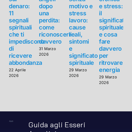
denaro:
dopo
motivo e
e stress:
11
una
stress
il
1
segnali
perdita:
lavoro:
significato
s
spirituali
come
cause
spirituale
s
che ti
riconoscerli
reali,
e cosa
c
impediscono
davvero
sintomi
fare
di
e
davvero
d
31 Marzo
2026
ricevere
significato
per
r
abbondanza
spirituale
ritrovare
energia
22 Aprile
29 Marzo
2
2026
2026
2
29 Marzo
2026
Guida agli Esseri