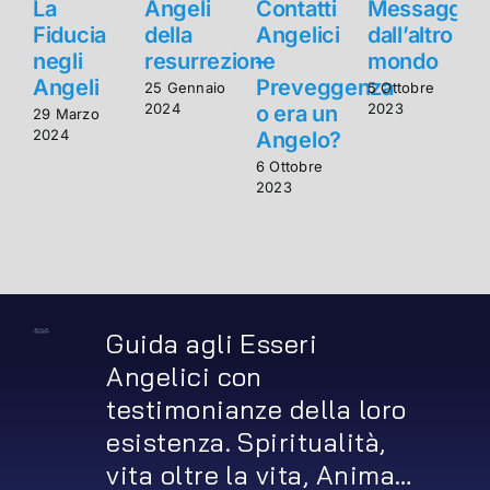
La
Angeli
Contatti
Messaggi
Fiducia
della
Angelici
dall’altro
F
negli
resurrezione
–
mondo
n
Angeli
Preveggenza
25 Gennaio
5 Ottobre
2024
2023
o era un
29 Marzo
2
2024
2
Angelo?
6 Ottobre
2023
Guida agli Esseri
Angelici con
testimonianze della loro
esistenza. Spiritualità,
vita oltre la vita, Anima…