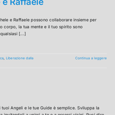
 e Raffaele
ichele e Raffaele possono collaborare insieme per
uo corpo, la tua mente e il tuo spirito sono
ualsiasi [...]
ica
,
Liberazione dalla
Continua a leggere
tuoi Angeli e le tue Guide è semplice. Sviluppa la
invitandoli a unirsi a te e a esserci vicini. Puoi dire,