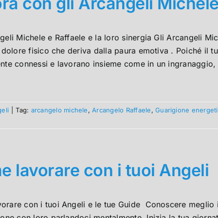
ra con gli Arcangeli Michele
geli Michele e Raffaele e la loro sinergia Gli Arcangeli M
l dolore fisico che deriva dalla paura emotiva . Poiché il t
nte connessi e lavorano insieme come in un ingranaggio, q
eli
|
Tag:
arcangelo michele
,
Arcangelo Raffaele
,
Guarigione energet
 lavorare con i tuoi Angeli
rare con i tuoi Angeli e le tue Guide Conoscere meglio i 
ione con loro parlandoci mentalmente. Inizia la tua giornata 