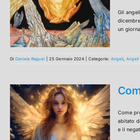
Gli angel
dicembre 
un giornal
Di
Daniela Raguel
|
25 Gennaio 2024
|
Categorie:
Angeli
,
Angeli
Come
Come prot
abitato d
e il nega