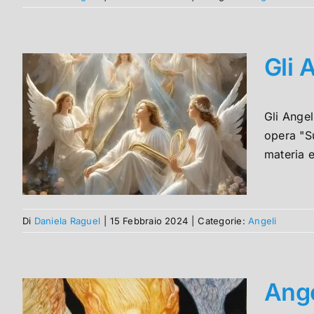
Gli 
Gli Ange
opera "Su
materia e
Di
Daniela Raguel
|
15 Febbraio 2024
|
Categorie:
Angeli
Ange