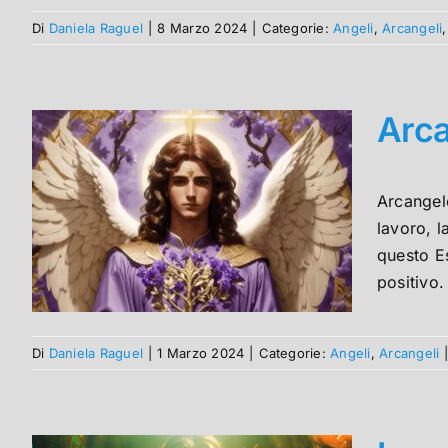
Di
Daniela Raguel
|
8 Marzo 2024
|
Categorie:
Angeli
,
Arcangeli
Arca
Arcangel
lavoro, l
questo E
positivo.
Di
Daniela Raguel
|
1 Marzo 2024
|
Categorie:
Angeli
,
Arcangeli