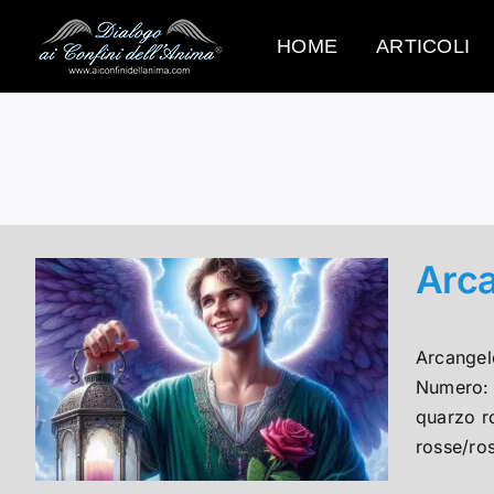
Salta
al
HOME
ARTICOLI
contenuto
Arc
Arcangel
Numero: s
quarzo ro
rosse/ros