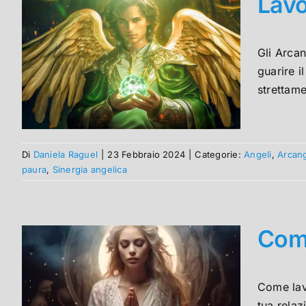
Lavo
Gli Arcan
guarire i
strettame
Di
Daniela Raguel
|
23 Febbraio 2024
|
Categorie:
Angeli
,
Arcang
paura
,
Sinergia angelica
Come
Come lavo
tua relaz