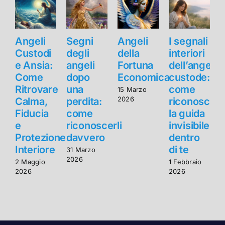
Angeli
Segni
Angeli
I segnali
Custodi
degli
della
interiori
e Ansia:
angeli
Fortuna
dell’angelo
e
Come
dopo
Economica
custode:
Ritrovare
una
come
R
15 Marzo
2026
Calma,
perdita:
riconoscer
Fiducia
come
la guida
F
e
riconoscerli
invisibile
Protezione
davvero
dentro
Interiore
di te
I
31 Marzo
2026
2 Maggio
1 Febbraio
2
2026
2026
2