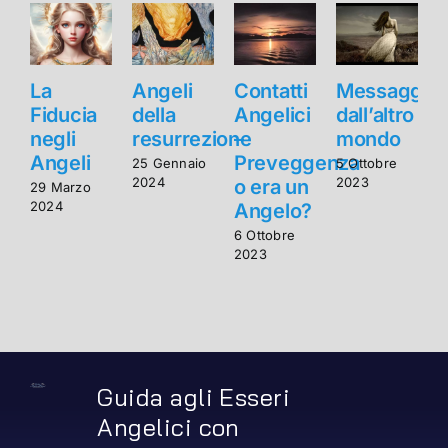
La
Angeli
Contatti
Messaggi
Fiducia
della
Angelici
dall’altro
F
negli
resurrezione
–
mondo
n
Angeli
Preveggenza
25 Gennaio
5 Ottobre
2024
2023
o era un
29 Marzo
2
2024
2
Angelo?
6 Ottobre
2023
Guida agli Esseri
Angelici con