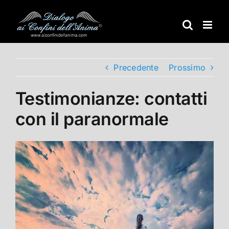
Salta
al
contenuto
Precedente
Prossimo
Testimonianze: contatti
con il paranormale