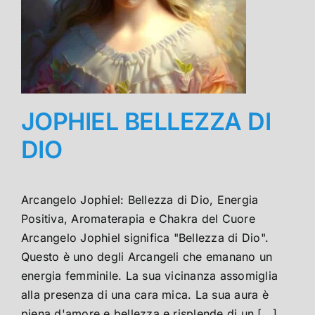
JOPHIEL BELLEZZA DI
DIO
Arcangelo Jophiel: Bellezza di Dio, Energia
Positiva, Aromaterapia e Chakra del Cuore
Arcangelo Jophiel significa "Bellezza di Dio".
Questo è uno degli Arcangeli che emanano un
energia femminile. La sua vicinanza assomiglia
alla presenza di una cara mica. La sua aura è
piena d'amore e bellezza e risplende di un [...]