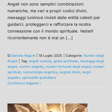
Angeli non sono semplici combinazioni
numeriche, ma veri e propri codici divini,
messaggi luminosi inviati dalle entità celesti per
guidarci, proteggerci e rafforzare la nostra
connessione con il mondo spirituale. Vederli
ricorrentemente non è mai un [...]
Di
Daniela Raguel
|
18 Luglio 2025
|
Categorie:
Numeri degli
Angeli
|
Tag:
angeli custodi
,
guida spirituale
,
messaggi degli
angeli
,
numeri angelici
,
numeri fortunati degli angeli
,
numeri
spirituali
,
numerologia angelica
,
segnali divini
,
segni
angelici
,
spiritualità quotidiana
Continua a leggere