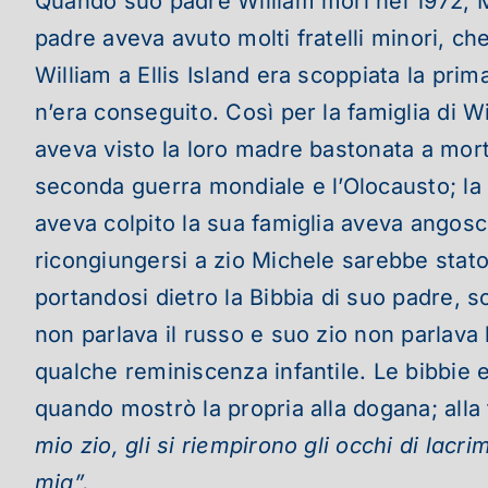
Quando suo padre William morì nel 1972, Ma
padre aveva avuto molti fratelli minori, ch
William a Ellis Island era scoppiata la prim
n’era conseguito. Così per la famiglia di Wi
aveva visto la loro madre bastonata a morte 
seconda guerra mondiale e l’Olocausto; la m
aveva colpito la sua famiglia aveva angoscia
ricongiungersi a zio Michele sarebbe stato
portandosi dietro la Bibbia di suo padre, s
non parlava il russo e suo zio non parlava
qualche reminiscenza infantile. Le bibbie 
quando mostrò la propria alla dogana; alla
mio zio, gli si riempirono gli occhi di lac
mia”.