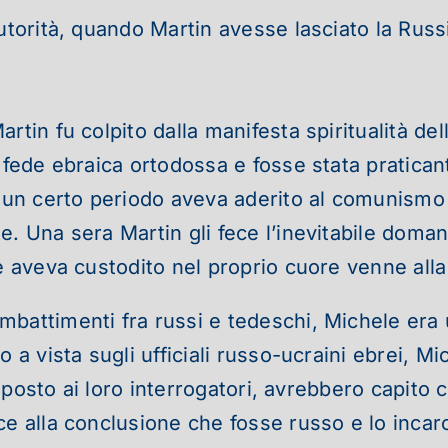
utorità, quando Martin avesse lasciato la Russi
artin fu colpito dalla manifesta spiritualità d
a fede ebraica ortodossa e fosse stata pratica
r un certo periodo aveva aderito al comunismo
e. Una sera Martin gli fece l’inevitabile doma
le aveva custodito nel proprio cuore venne alla
battimenti fra russi e tedeschi, Michele era un
 a vista sugli ufficiali russo-ucraini ebrei, Mi
 risposto ai loro interrogatori, avrebbero capi
ce alla conclusione che fosse russo e lo incarc