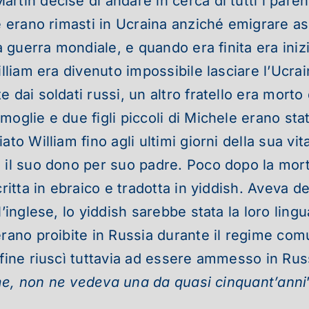
rtin decise di andare in cerca di tutti i pare
e erano rimasti in Ucraina anziché emigrare ass
a guerra mondiale, e quando era finita era iniz
lliam era divenuto impossibile lasciare l’Ucraina
dai soldati russi, un altro fratello era morto 
oglie e due figli piccoli di Michele erano stat
to William fino agli ultimi giorni della sua vit
 il suo dono per suo padre. Poco dopo la mort
critta in ebraico e tradotta in yiddish. Aveva 
 l’inglese, lo yiddish sarebbe stata la loro l
erano proibite in Russia durante il regime com
 fine riuscì tuttavia ad essere ammesso in Rus
rime, non ne vedeva una da quasi cinquant’anni