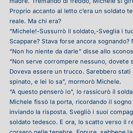
madre.
Tremando di freddo, Michele si girò
Proprio accanto al letto c’era un soldato t
reale. Ma chi era?
“Michele!-Sussurrò il soldato,-Sveglia i t
Scappare? Stava forse ancora sognando? N
“Non ho niente da darle” disse allo sconos
“Non serve corrompere nessuno, dovete solo
Doveva essere un trucco. Sarebbero stati p
spinato, e lei lo sa”, mormorò Michele.
“A questo penserò io”, lo rassicurò il solda
Michele fissò la porta, ricordando il sogno
inviando la risposta. Svegliò i suoi compag
soldato tedesco. E ora, lo scatto verso il r
corsero nelle tenebre. Eppure, sebbene la 