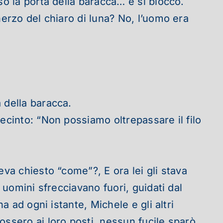
so la porta della baracca… e si bloccò.
herzo del chiaro di luna? No, l’uomo era
 della baracca.
ecinto: “Non possiamo oltrepassare il filo
eva chiesto “come”?, E ora lei gli stava
i uomini sfrecciavano fuori, guidati dal
a ad ogni istante, Michele e gli altri
ossero ai loro posti, nessun fucile sparò.