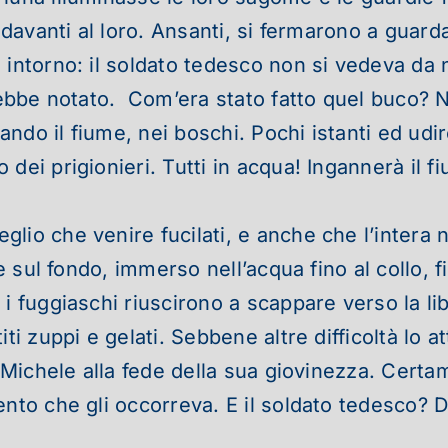
 davanti al loro. Ansanti, si fermarono a guardar
intorno: il soldato tedesco non si vedeva da n
vrebbe notato.
Com’era stato fatto quel buco? 
iando il fiume, nei boschi. Pochi istanti ed udi
ei prigionieri. Tutti in acqua! Ingannerà il fiu
lio che venire fucilati, e anche che l’intera n
te sul fondo, immerso nell’acqua fino al collo, 
i fuggiaschi riuscirono a scappare verso la li
ti zuppi e gelati. Sebbene altre difficoltà lo a
i Michele alla fede della sua giovinezza. Cert
ento che gli occorreva. E il soldato tedesco? 