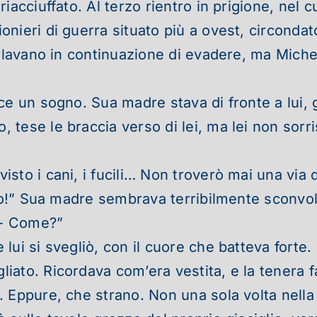
iacciuffato. Al terzo rientro in prigione, nel c
ieri di guerra situato più a ovest, circondato d
rlavano in continuazione di evadere, ma Michele
ce un sogno. Sua madre stava di fronte a lui,
tese le braccia verso di lei, ma lei non sorri
to i cani, i fucili… Non troverò mai una via d
nno!” Sua madre sembrava terribilmente sconvol
.- Come?”
lui si svegliò, con il cuore che batteva forte
iato. Ricordava com’era vestita, e la tenera 
 Eppure, che strano. Non una sola volta nella 