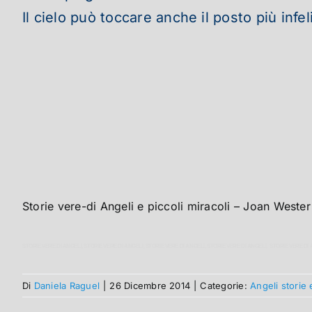
Il cielo può toccare anche il posto più infe
Storie vere-di Angeli e piccoli miracoli – Joan Weste
STORIE VERE DI ANGELI,
STORIE VERE DI ANGELI,
STORIE VERE DI ANGELI,
STORIE VERE DI ANGELI,
STORIE VERE DI
Di
Daniela Raguel
|
26 Dicembre 2014
|
Categorie:
Angeli storie