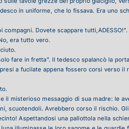
 sulle tavole grezze del proprio giaciglio, ver
edesco in uniforme, che lo fissava. Era uno sc
uoi compagni. Dovete scappare tutti,ADESSO!”.
o, era tutto vero.
ciuto.
 fare in fretta”. Il tedesco spalancò la porta
resi a fucilate appena fossero corsi verso il r
to.
 e il misterioso messaggio di sua madre: le av
ni, scuotendoli. Avrebbero corso il rischio.
Gl
ecinto! Aspettandosi una pallottola nella schien
luna illuminasse le loro sagome e le guardie f