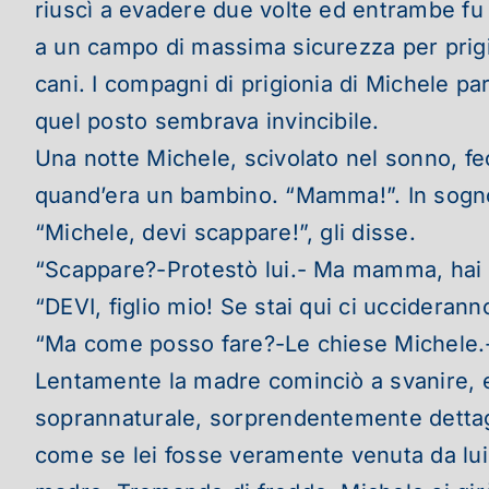
riuscì a evadere due volte ed entrambe fu r
a un campo di massima sicurezza per prigion
cani. I compagni di prigionia di Michele pa
quel posto sembrava invincibile.
Una notte Michele, scivolato nel sonno, fe
quand’era un bambino. “Mamma!”. In sogno, 
“Michele, devi scappare!”, gli disse.
“Scappare?-Protestò lui.- Ma mamma, hai vis
“DEVI, figlio mio! Se stai qui ci uccidera
“Ma come posso fare?-Le chiese Michele
Lentamente la madre cominciò a svanire, e 
soprannaturale, sorprendentemente dettagl
come se lei fosse veramente venuta da lui.