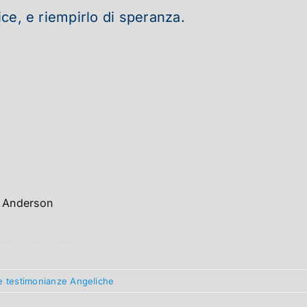
lice, e riempirlo di speranza.
r Anderson
 ANGELI,
STORIE VERE DI ANGELI
 e testimonianze Angeliche