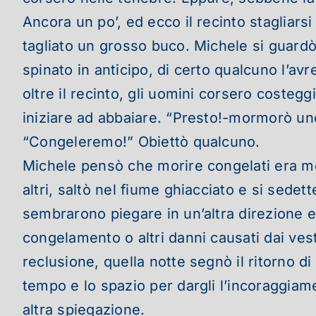
Ancora un po’, ed ecco il recinto stagliarsi
tagliato un grosso buco. Michele si guardò 
spinato in anticipo, di certo qualcuno l’a
oltre il recinto, gli uomini corsero costegg
iniziare ad abbaiare. “Presto!-mormorò uno d
“Congeleremo!” Obiettò qualcuno.
Michele pensò che morire congelati era meg
altri, saltò nel fiume ghiacciato e si sedet
sembrarono piegare in un’altra direzione e 
congelamento o altri danni causati dai vesti
reclusione, quella notte segnò il ritorno d
tempo e lo spazio per dargli l’incoraggiam
altra spiegazione.