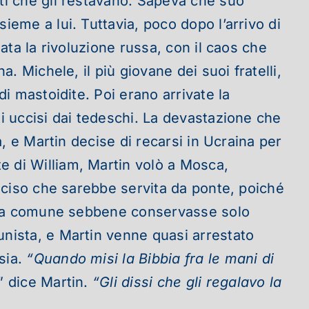
nti che gli restavano. Sapeva che suo
ieme a lui. Tuttavia, poco dopo l’arrivo di
iata la rivoluzione russa, con il caos che
. Michele, il più giovane dei suoi fratelli,
di mastoidite. Poi erano arrivate la
i uccisi dai tedeschi.
La devastazione che
a, e Martin decise di recarsi in Ucraina per
e di William, Martin volò a Mosca,
deciso che sarebbe servita da ponte, poiché
ingua comune sebbene conservasse solo
unista, e Martin venne quasi arrestato
sia.
“Quando misi la Bibbia fra le mani di
” dice Martin.
“Gli dissi che gli regalavo la