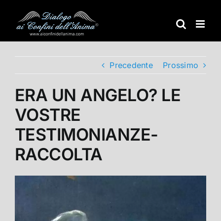
Salta
al
contenuto
Precedente
Prossimo
ERA UN ANGELO? LE
VOSTRE
TESTIMONIANZE-
RACCOLTA