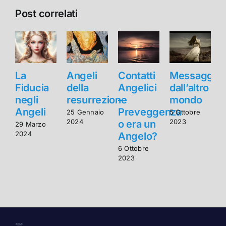
Post correlati
La
Angeli
Contatti
Messaggi
Fiducia
della
Angelici
dall’altro
F
negli
resurrezione
–
mondo
n
Angeli
Preveggenza
25 Gennaio
5 Ottobre
2024
2023
o era un
29 Marzo
2
2024
2
Angelo?
6 Ottobre
2023