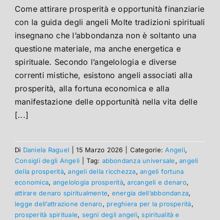
Come attirare prosperità e opportunità finanziarie
con la guida degli angeli Molte tradizioni spirituali
insegnano che l’abbondanza non è soltanto una
questione materiale, ma anche energetica e
spirituale. Secondo l’angelologia e diverse
correnti mistiche, esistono angeli associati alla
prosperità, alla fortuna economica e alla
manifestazione delle opportunità nella vita delle
[...]
Di
Daniela Raguel
|
15 Marzo 2026
|
Categorie:
Angeli
,
Consigli degli Angeli
|
Tag:
abbondanza universale
,
angeli
della prosperità
,
angeli della ricchezza
,
angeli fortuna
economica
,
angelologia prosperità
,
arcangeli e denaro
,
attirare denaro spiritualmente
,
energia dell’abbondanza
,
legge dell’attrazione denaro
,
preghiera per la prosperità
,
prosperità spirituale
,
segni degli angeli
,
spiritualità e