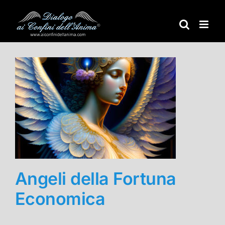
Salta
al
contenuto
Angeli della Fortuna
Economica