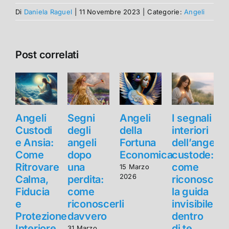
Di
Daniela Raguel
|
11 Novembre 2023
|
Categorie:
Angeli
Post correlati
Angeli
Segni
Angeli
I segnali
Custodi
degli
della
interiori
e Ansia:
angeli
Fortuna
dell’angelo
e
Come
dopo
Economica
custode:
Ritrovare
una
come
R
15 Marzo
2026
Calma,
perdita:
riconoscer
Fiducia
come
la guida
F
e
riconoscerli
invisibile
Protezione
davvero
dentro
Interiore
di te
I
31 Marzo