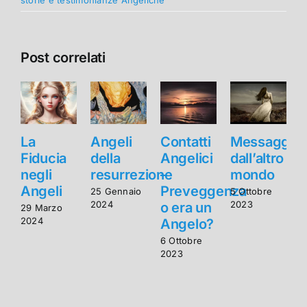
Post correlati
La
Angeli
Contatti
Messaggi
Fiducia
della
Angelici
dall’altro
F
negli
resurrezione
–
mondo
n
Angeli
Preveggenza
25 Gennaio
5 Ottobre
2024
2023
o era un
29 Marzo
2
2024
2
Angelo?
6 Ottobre
2023