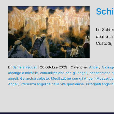
Schi
Le Schier
qual è la
Custodi, 
Di
Daniela Raguel
|
20 Ottobre 2023
|
Categorie:
Angeli
,
Arcange
arcangelo michele
,
comunicazione con gli angeli
,
connessione sp
angeli
,
Gerarchia celeste
,
Meditazione con gli Angeli
,
Messaggeri
Angeli
,
Presenza angelica nella vita quotidiana
,
Principati angelic