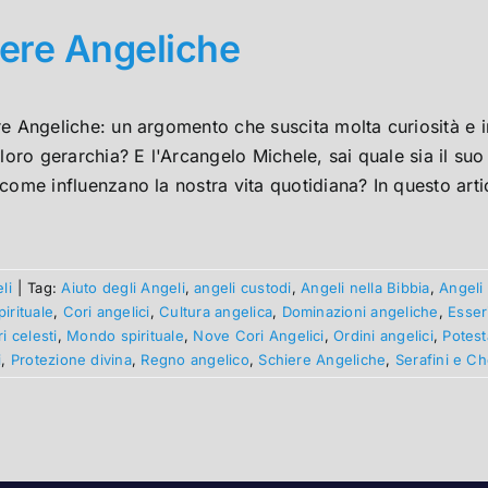
ere Angeliche
e Angeliche: un argomento che suscita molta curiosità e i
 loro gerarchia? E l'Arcangelo Michele, sai quale sia il suo
come influenzano la nostra vita quotidiana? In questo artic
li
|
Tag:
Aiuto degli Angeli
,
angeli custodi
,
Angeli nella Bibbia
,
Angeli 
irituale
,
Cori angelici
,
Cultura angelica
,
Dominazioni angeliche
,
Esser
 celesti
,
Mondo spirituale
,
Nove Cori Angelici
,
Ordini angelici
,
Potest
i
,
Protezione divina
,
Regno angelico
,
Schiere Angeliche
,
Serafini e Ch