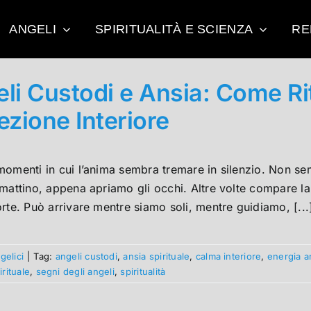
ANGELI
SPIRITUALITÀ E SCIENZA
RE
li Custodi e Ansia: Come Ri
ezione Interiore
omenti in cui l’anima sembra tremare in silenzio. Non sem
mattino, appena apriamo gli occhi. Altre volte compare la 
rte. Può arrivare mentre siamo soli, mentre guidiamo, [...
gelici
|
Tag:
angeli custodi
,
ansia spirituale
,
calma interiore
,
energia a
irituale
,
segni degli angeli
,
spiritualità