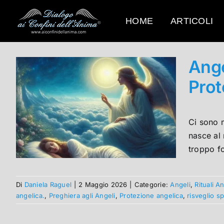
Salta
al
HOME
ARTICOLI
contenuto
Ange
Prot
Ci sono m
nasce al 
troppo fo
Di
Daniela Raguel
|
2 Maggio 2026
|
Categorie:
Angeli
,
Rituali An
angelica.
,
Preghiera agli Angeli
,
Protezione angelica
,
risveglio sp