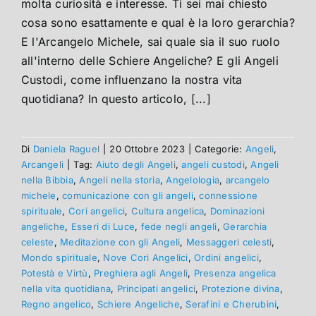
molta curiosità e interesse. Ti sei mai chiesto
cosa sono esattamente e qual è la loro gerarchia?
E l'Arcangelo Michele, sai quale sia il suo ruolo
all'interno delle Schiere Angeliche? E gli Angeli
Custodi, come influenzano la nostra vita
quotidiana? In questo articolo, [...]
Di
Daniela Raguel
|
20 Ottobre 2023
|
Categorie:
Angeli
,
Arcangeli
|
Tag:
Aiuto degli Angeli
,
angeli custodi
,
Angeli
nella Bibbia
,
Angeli nella storia
,
Angelologia
,
arcangelo
michele
,
comunicazione con gli angeli
,
connessione
spirituale
,
Cori angelici
,
Cultura angelica
,
Dominazioni
angeliche
,
Esseri di Luce
,
fede negli angeli
,
Gerarchia
celeste
,
Meditazione con gli Angeli
,
Messaggeri celesti
,
Mondo spirituale
,
Nove Cori Angelici
,
Ordini angelici
,
Potestà e Virtù
,
Preghiera agli Angeli
,
Presenza angelica
nella vita quotidiana
,
Principati angelici
,
Protezione divina
,
Regno angelico
,
Schiere Angeliche
,
Serafini e Cherubini
,