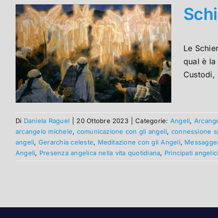
Schi
Le Schier
qual è la
Custodi, 
Di
Daniela Raguel
|
20 Ottobre 2023
|
Categorie:
Angeli
,
Arcange
arcangelo michele
,
comunicazione con gli angeli
,
connessione sp
angeli
,
Gerarchia celeste
,
Meditazione con gli Angeli
,
Messaggeri
Angeli
,
Presenza angelica nella vita quotidiana
,
Principati angelic