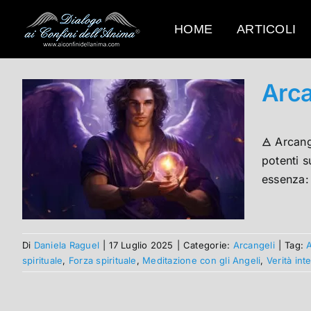
Salta
al
HOME
ARTICOLI
contenuto
Arca
🜁 Arcang
potenti s
essenza: 
Di
Daniela Raguel
|
17 Luglio 2025
|
Categorie:
Arcangeli
|
Tag:
A
spirituale
,
Forza spirituale
,
Meditazione con gli Angeli
,
Verità int