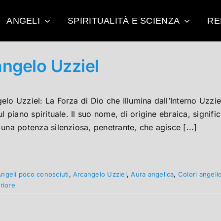
ANGELI
SPIRITUALITÀ E SCIENZA
RE
ngelo Uzziel
elo Uzziel: La Forza di Dio che Illumina dall’Interno Uzzi
ul piano spirituale. Il suo nome, di origine ebraica, signific
una potenza silenziosa, penetrante, che agisce [...]
ngeli poco conosciuti
,
Arcangelo Uzziel
,
Aura angelica
,
Colori angelic
eriore