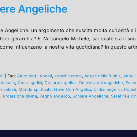
ere Angeliche
e Angeliche: un argomento che suscita molta curiosità e i
 loro gerarchia? E l'Arcangelo Michele, sai quale sia il suo
come influenzano la nostra vita quotidiana? In questo artic
li
|
Tag:
Aiuto degli Angeli
,
angeli custodi
,
Angeli nella Bibbia
,
Angeli 
irituale
,
Cori angelici
,
Cultura angelica
,
Dominazioni angeliche
,
Esser
 celesti
,
Mondo spirituale
,
Nove Cori Angelici
,
Ordini angelici
,
Potest
i
,
Protezione divina
,
Regno angelico
,
Schiere Angeliche
,
Serafini e Ch