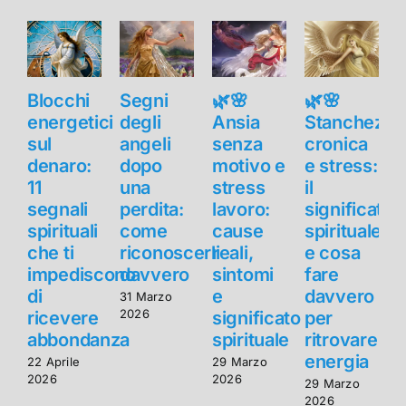
Blocchi
Segni
🌿🌸
🌿🌸
B
energetici
degli
Ansia
Stanchezza
e
sul
angeli
senza
cronica
s
denaro:
dopo
motivo e
e stress:
11
una
stress
il
1
segnali
perdita:
lavoro:
significato
s
spirituali
come
cause
spirituale
s
che ti
riconoscerli
reali,
e cosa
c
impediscono
davvero
sintomi
fare
di
e
davvero
d
31 Marzo
2026
ricevere
significato
per
r
abbondanza
spirituale
ritrovare
energia
22 Aprile
29 Marzo
2
2026
2026
2
29 Marzo
2026