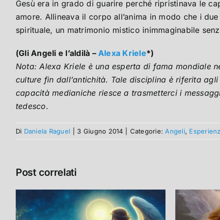
Gesù era in grado di guarire perché ripristinava le ca
amore. Allineava il corpo all’anima in modo che i due
spirituale, un matrimonio mistico inimmaginabile senz
(Gli Angeli e l’aldilà –
Alexa Kriele
*)
Nota: Alexa Kriele è una esperta di fama mondiale nel
culture fin dall’antichità. Tale disciplina è riferita agl
capacità medianiche riesce a trasmetterci i messagg
tedesco.
Di
Daniela Raguel
|
3 Giugno 2014
|
Categorie:
Angeli
,
Esperienz
Post correlati