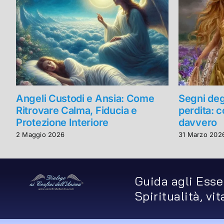
Angeli Custodi e Ansia: Come
Segni deg
Ritrovare Calma, Fiducia e
perdita: 
Protezione Interiore
davvero
2 Maggio 2026
31 Marzo 202
Guida agli Esse
Spiritualità, vi