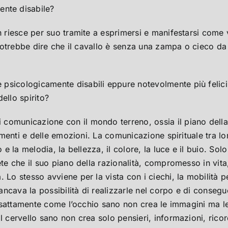
nte disabile?
on riesce per suo tramite a esprimersi e manifestarsi come
i potrebbe dire che il cavallo è senza una zampa o cieco da
 psicologicamente disabili eppure notevolmente più felici 
ello spirito?
omunicazione con il mondo terreno, ossia il piano della 
ntimenti e delle emozioni. La comunicazione spirituale tra 
e la melodia, la bellezza, il colore, la luce e il buio. Solo 
ete che il suo piano della razionalità, compromesso in vit
 Lo stesso avviene per la vista con i ciechi, la mobilità 
ancava la possibilità di realizzarle nel corpo e di conse
. Esattamente come l’occhio sano non crea le immagini ma l
l cervello sano non crea solo pensieri, informazioni, ricor