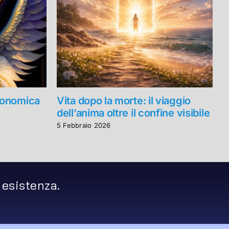
Economica
Vita dopo la morte: il viaggio
A
dell’anima oltre il confine visibile
R
P
5 Febbraio 2026
2
 esistenza.