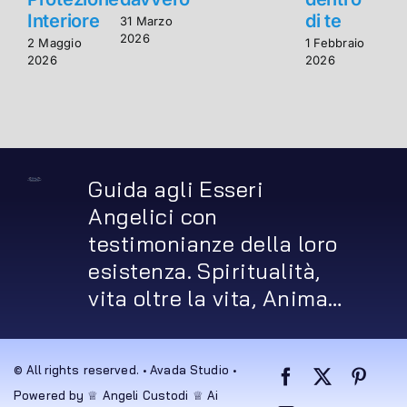
Interiore
di te
I
31 Marzo
2026
2 Maggio
1 Febbraio
2
2026
2026
2
Guida agli Esseri
Angelici con
testimonianze della loro
esistenza. Spiritualità,
vita oltre la vita, Anima…
© All rights reserved. • Avada Studio •
Powered by ♕ Angeli Custodi ♕ Ai