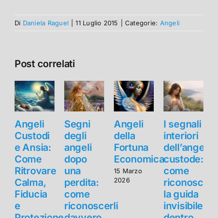
Di
Daniela Raguel
|
11 Luglio 2015
|
Categorie:
Angeli
Post correlati
Angeli
Segni
Angeli
I segnali
Custodi
degli
della
interiori
e Ansia:
angeli
Fortuna
dell’angelo
e
Come
dopo
Economica
custode:
Ritrovare
una
come
R
15 Marzo
2026
Calma,
perdita:
riconoscer
Fiducia
come
la guida
F
e
riconoscerli
invisibile
Protezione
davvero
dentro