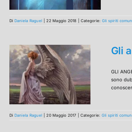
Di
Daniela Raguel
|
22 Maggio 2018
|
Categorie:
Gli spiriti comu
Gli 
GLI ANGEL
sono dubb
conoscere 
Di
Daniela Raguel
|
20 Maggio 2017
|
Categorie:
Gli spiriti comu