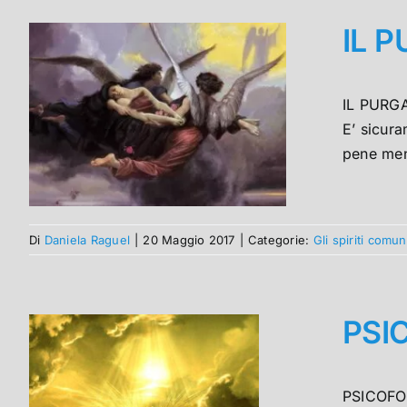
IL 
IL PURGA
E’ sicura
pene meno
Di
Daniela Raguel
|
20 Maggio 2017
|
Categorie:
Gli spiriti comu
PSI
PSICOFON