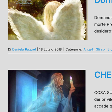
Domande 
morte Pre
desideros
Di
Daniela Raguel
|
18 Luglio 2018
|
Categorie:
Angeli
,
Gli spirit
CHE
COSA SUC
dei privi
accade q