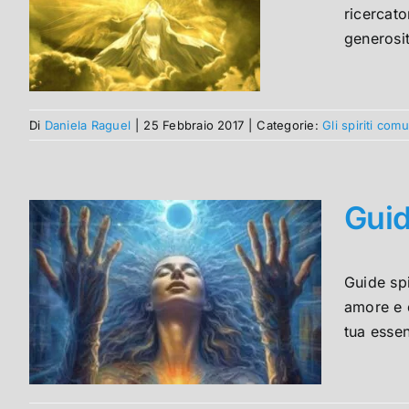
ricercato
generosit
Di
Daniela Raguel
|
25 Febbraio 2017
|
Categorie:
Gli spiriti com
Guid
Guide spi
amore e d
tua essen