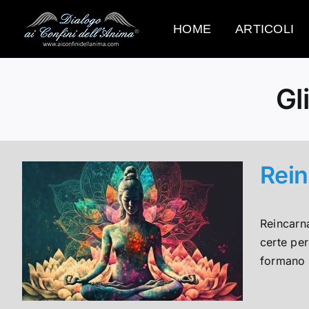
Salta
al
HOME
ARTICOLI
contenuto
Gl
Rein
Reincarna
certe per
formano n