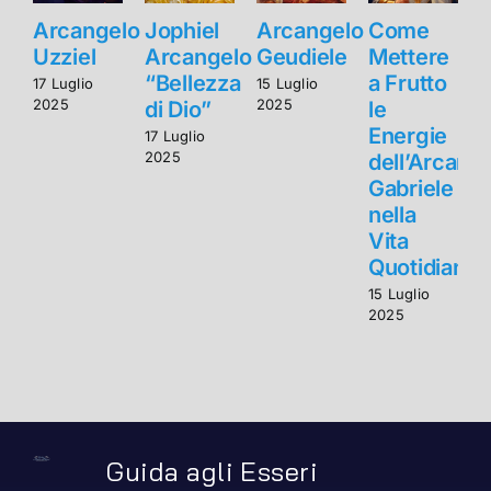
Arcangelo
Jophiel
Arcangelo
Come
Uzziel
Arcangelo
Geudiele
Mettere
U
“Bellezza
a Frutto
17 Luglio
15 Luglio
1
2025
2025
2
di Dio”
le
Energie
17 Luglio
2025
dell’Arcang
Gabriele
nella
Vita
Quotidiana
15 Luglio
2025
Guida agli Esseri