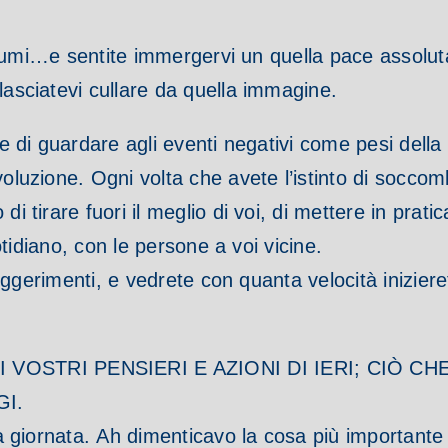
profumi…e sentite immergervi un quella pace assolut
lasciatevi cullare da quella immagine.
ne di guardare agli eventi negativi come pesi dell
evoluzione.
Ogni volta che avete l’istinto di socco
 tirare fuori il meglio di voi, di mettere in pratica 
uotidiano, con le persone a voi vicine.
i suggerimenti, e vedrete con quanta velocità inizie
I VOSTRI PENSIERI E AZIONI DI IERI; CIÒ C
GI.
la giornata.
Ah dimenticavo la cosa più importa