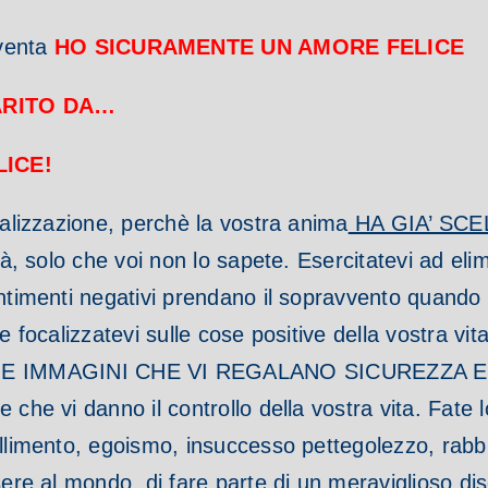
venta
HO SICURAMENTE UN AMORE FELICE
RITO DA…
ICE!
ealizzazione, perchè la vostra anima
HA GIA’ SCE
tà, solo che voi non lo sapete.
Esercitatevi ad elim
entimenti negativi prendano il sopravvento quando 
e focalizzatevi sulle cose positive della vostra vit
 IMMAGINI CHE VI REGALANO SICUREZZA E
 che vi danno il controllo della vostra vita.
Fate l
fallimento, egoismo, insuccesso pettegolezzo, rab
sere al mondo, di fare parte di un meraviglioso di