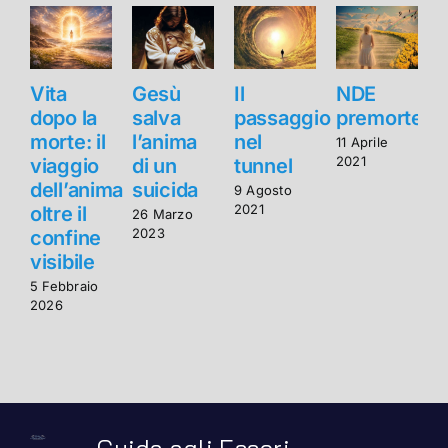
Vita
Gesù
Il
NDE
V
dopo la
salva
passaggio
premorte
d
morte: il
l’anima
nel
m
11 Aprile
2021
viaggio
di un
tunnel
v
dell’anima
suicida
d
9 Agosto
2021
oltre il
o
26 Marzo
2023
confine
visibile
v
5 Febbraio
5
2026
2
Guida agli Esseri