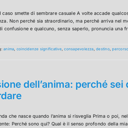
l caso smette di sembrare casuale A volte accade qualco
nza. Non perché sia straordinario, ma perché arriva nel m
di confusione e qualcuno, senza saperlo, pronuncia una fr
g:
anima
,
coincidenze significative
,
consapevolezza
,
destino
,
percorso
ione dell’anima: perché sei 
rdare
da che nasce quando l’anima si risveglia Prima o poi, ne
tente: Perché sono qui? Qual è il senso profondo della m