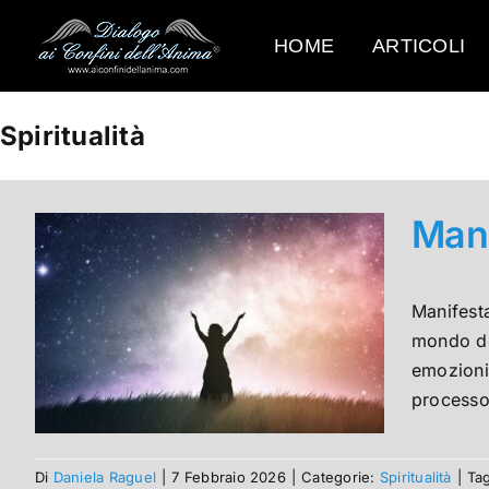
Salta
al
HOME
ARTICOLI
contenuto
Spiritualità
Mani
Manifesta
mondo del
emozioni 
processo:
Di
Daniela Raguel
|
7 Febbraio 2026
|
Categorie:
Spiritualità
|
Ta