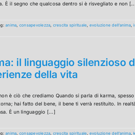
a. È il segno che qualcosa dentro si è risvegliato e non [..
ag:
anima
,
consapevolezza
,
crescita spirituale
,
evoluzione dell’anima
,
a: il linguaggio silenzioso d
rienze della vita
non è ciò che crediamo Quando si parla di karma, spesso e
itorna; hai fatto del bene, il bene ti verrà restituito. In re
a. È un linguaggio [...]
ag:
anima
,
consapevolezza
,
crescita spirituale
,
evoluzione dell’anima
,