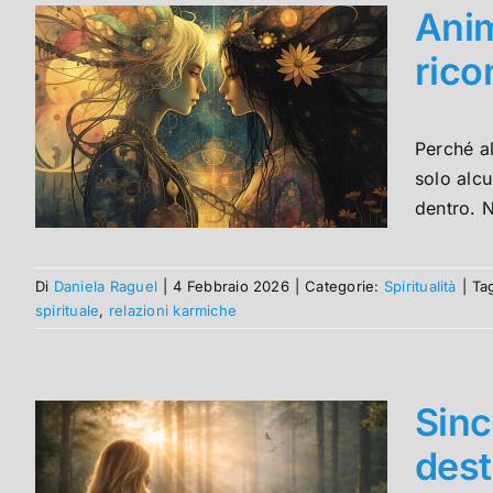
Anim
rico
Perché al
solo alc
dentro. N
Di
Daniela Raguel
|
4 Febbraio 2026
|
Categorie:
Spiritualità
|
Ta
spirituale
,
relazioni karmiche
Sinc
dest