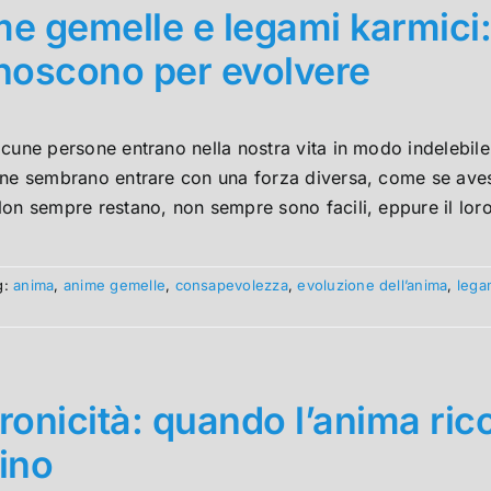
e gemelle e legami karmici:
noscono per evolvere
cune persone entrano nella nostra vita in modo indelebil
une sembrano entrare con una forza diversa, come se avess
on sempre restano, non sempre sono facili, eppure il loro
g:
anima
,
anime gemelle
,
consapevolezza
,
evoluzione dell’anima
,
lega
ronicità: quando l’anima ric
ino