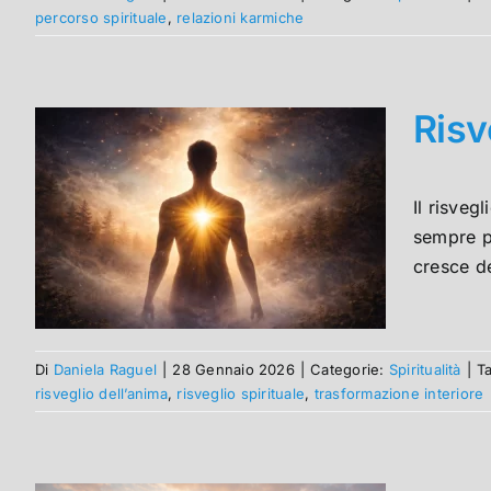
percorso spirituale
,
relazioni karmiche
Risv
Il risveg
sempre po
cresce de
Di
Daniela Raguel
|
28 Gennaio 2026
|
Categorie:
Spiritualità
|
T
risveglio dell’anima
,
risveglio spirituale
,
trasformazione interiore