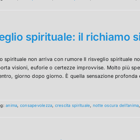
eglio spirituale: il richiamo 
lio spirituale non arriva con rumore Il risveglio spirituale 
rta visioni, euforie o certezze improvvise. Molto più spes
ntro, giorno dopo giorno. È quella sensazione profonda e d
ag:
anima
,
consapevolezza
,
crescita spirituale
,
notte oscura dell’anima