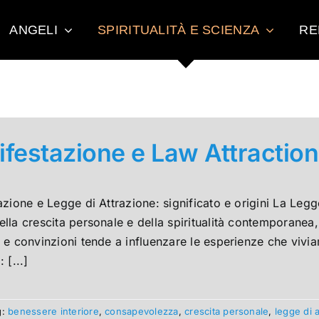
ANGELI
SPIRITUALITÀ E SCIENZA
RE
festazione e Law Attraction
zione e Legge di Attrazione: significato e origini La Leg
la crescita personale e della spiritualità contemporanea,
e convinzioni tende a influenzare le esperienze che vivia
 [...]
g:
benessere interiore
,
consapevolezza
,
crescita personale
,
legge di 