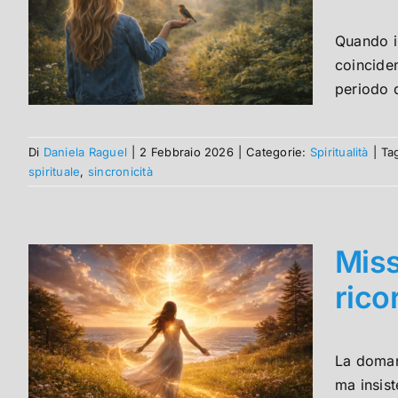
Quando i
coincide
periodo 
Di
Daniela Raguel
|
2 Febbraio 2026
|
Categorie:
Spiritualità
|
Ta
spirituale
,
sincronicità
Miss
rico
La doman
ma insis