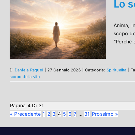
Lo s
Anima, i
scopo de
“Perché 
Di
Daniela Raguel
|
27 Gennaio 2026
|
Categorie:
Spiritualità
|
T
scopo della vita
Pagina 4 Di 31
« Precedente
1
2
3
4
5
6
7
…
31
Prossimo »