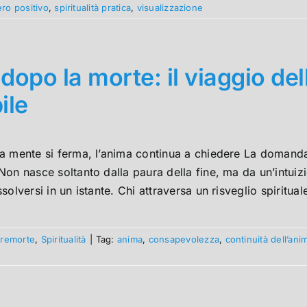
ro positivo
,
spiritualità pratica
,
visualizzazione
 dopo la morte: il viaggio del
ile
a mente si ferma, l’anima continua a chiedere La domanda
on nasce soltanto dalla paura della fine, ma da un’intuizi
solversi in un istante. Chi attraversa un risveglio spiritual
premorte
,
Spiritualità
|
Tag:
anima
,
consapevolezza
,
continuità dell’ani