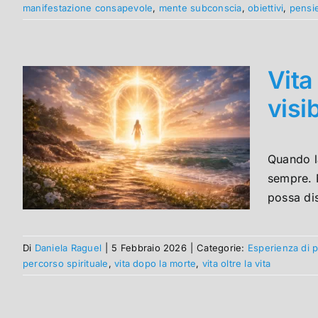
manifestazione consapevole
,
mente subconscia
,
obiettivi
,
pensie
Vita
visib
Quando l
sempre. N
possa dis
Di
Daniela Raguel
|
5 Febbraio 2026
|
Categorie:
Esperienza di 
percorso spirituale
,
vita dopo la morte
,
vita oltre la vita