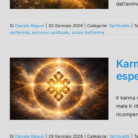
dall’anim
Di
Daniela Raguel
|
30 Gennaio 2026
|
Categorie:
Spiritualità
|
T
dell’anima
,
percorso spirituale
,
scopo dell’anima
Karm
espe
Il karma 
male ti r
ricompens
Di
Daniela Raguel
|
29 Gennaio 2026
|
Categorie:
Spiritualità
|
T