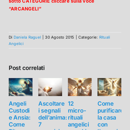
sotto CATEGORIE cliccare sulla voce
“ARCANGELI”
Di
Daniela Raguel
|
30 Agosto 2015
|
Categorie:
Rituali
Angelici
Post correlati
Angeli
Ascoltare
12
Come
Custodi
i segnali
micro-
purificare
e Ansia:
dell’anima:
rituali
la casa
e
Come
7
angelici
con