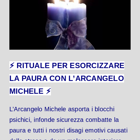
⚡ RITUALE PER ESORCIZZARE
LA PAURA CON L’ARCANGELO
MICHELE ⚡
L’Arcangelo Michele asporta i blocchi
psichici, infonde sicurezza combatte la
paura e tutti i nostri disagi emotivi causati