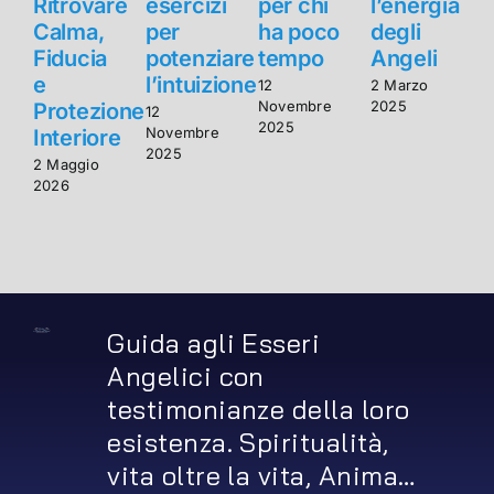
Ritrovare
esercizi
per chi
l’energia
R
Calma,
per
ha poco
degli
Fiducia
potenziare
tempo
Angeli
F
e
l’intuizione
12
2 Marzo
Novembre
2025
Protezione
12
2025
Novembre
Interiore
I
2025
2 Maggio
2
2026
2
Guida agli Esseri
Angelici con
testimonianze della loro
esistenza. Spiritualità,
vita oltre la vita, Anima…