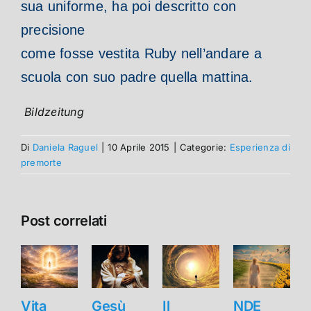
sua uniforme, ha poi descritto con
precisione
come fosse vestita Ruby nell’andare a
scuola con suo padre quella mattina.
Bildzeitung
Di
Daniela Raguel
|
10 Aprile 2015
|
Categorie:
Esperienza di
premorte
Post correlati
Vita
Gesù
Il
NDE
V