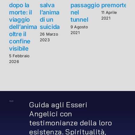
dopo la
salva
passaggio
premorte
d
morte: il
l’anima
nel
m
11 Aprile
2021
viaggio
di un
tunnel
v
dell’anima
suicida
d
9 Agosto
2021
oltre il
o
26 Marzo
2023
confine
visibile
v
5 Febbraio
5
2026
2
Guida agli Esseri
Angelici con
testimonianze della loro
esistenza. Spiritualità,