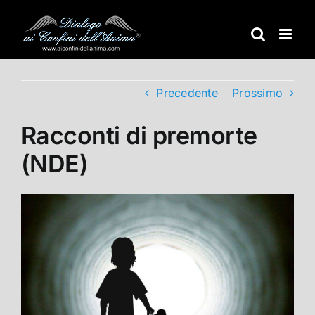
Salta
al
contenuto
Precedente
Prossimo
Racconti di premorte
(NDE)