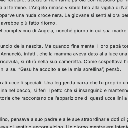
l termine. L’Angelo rimase visibile fino alla vigilia di 
pparve una nuda croce nera. La giovane si sentì allora pe
avrebbe più fatto ritorno.
el compleanno di Angela, nonché giorno in cui sua madre v
’annuncio della nascita. Ma quando finalmente il loro papà 
 Annunciò, infatti, che la mamma aveva dato alla luce un
a ricevuta, si ritirò nella sua cameretta. Come sospettava
i a se. “Gesù ha accolto a se la mia sorellina”, pensò.
derati uccelli speciali. Una leggenda narra che fu proprio u
ina nel becco, si ferì il petto che si insanguinò e mantenn
storie che raccontano dell’apparizione di questi uccellini 
ino, pensava a suo padre e alle sue straordinarie doti di 
teva di sentirlo ancora vicino. Un giorno mentre era intent