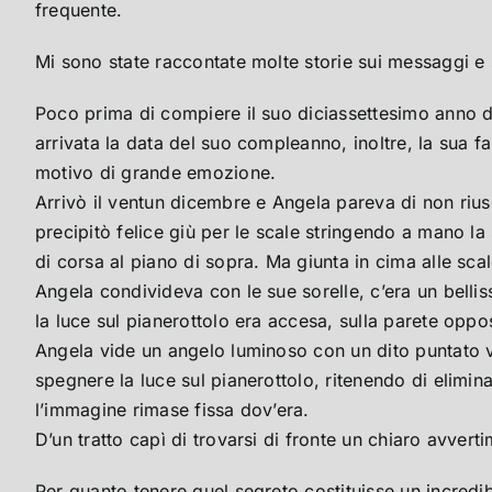
frequente.
Mi sono state raccontate molte storie sui messaggi e s
Poco prima di compiere il suo diciassettesimo anno di
arrivata la data del suo compleanno, inoltre, la sua fa
motivo di grande emozione.
Arrivò il ventun dicembre e Angela pareva di non riusci
precipitò felice giù per le scale stringendo a mano l
di corsa al piano di sopra. Ma giunta in cima alle sc
Angela condivideva con le sue sorelle, c’era un belli
la luce sul pianerottolo era accesa, sulla parete oppos
Angela vide un angelo luminoso con un dito puntato v
spegnere la luce sul pianerottolo, ritenendo di elimin
l’immagine rimase fissa dov’era.
D’un tratto capì di trovarsi di fronte un chiaro avvert
Per quanto tenere quel segreto costituisse un incredib