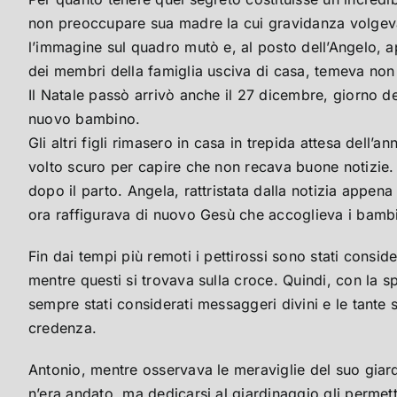
non preoccupare sua madre la cui gravidanza volgeva a
l’immagine sul quadro mutò e, al posto dell’Angelo, a
dei membri della famiglia usciva di casa, temeva non 
Il Natale passò arrivò anche il 27 dicembre, giorno d
nuovo bambino.
Gli altri figli rimasero in casa in trepida attesa dell
volto scuro per capire che non recava buone notizie.
dopo il parto. Angela, rattristata dalla notizia appen
ora raffigurava di nuovo Gesù che accoglieva i bambin
Fin dai tempi più remoti i pettirossi sono stati consi
mentre questi si trovava sulla croce. Quindi, con la sp
sempre stati considerati messaggeri divini e le tante 
credenza.
Antonio, mentre osservava le meraviglie del suo giard
n’era andato, ma dedicarsi al giardinaggio gli permet