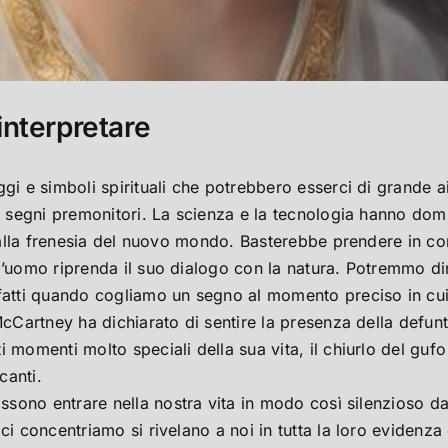
 interpretare
ggi e simboli spirituali che potrebbero esserci di grande
ti segni premonitori. La scienza e la tecnologia hanno domi
a dalla frenesia del nuovo mondo. Basterebbe prendere in c
l’uomo riprenda il suo dialogo con la natura. Potremmo di
fatti quando cogliamo un segno al momento preciso in cui 
cCartney ha dichiarato di sentire la presenza della defunta
 momenti molto speciali della sua vita, il chiurlo del gufo 
canti.
sono entrare nella nostra vita in modo così silenzioso da r
 ci concentriamo si rivelano a noi in tutta la loro eviden