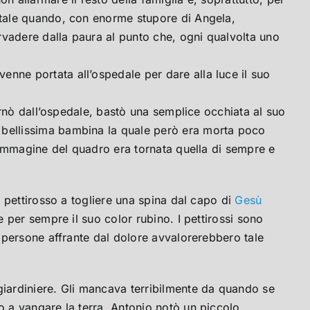
Natale quando, con enorme stupore di Angela,
rvadere dalla paura al punto che, ogni qualvolta uno
enne portata all’ospedale per dare alla luce il suo
tornò dall’ospedale, bastò una semplice occhiata al suo
a bellissima bambina la quale però era morta poco
 l’immagine del quadro era tornata quella di sempre e
n pettirosso a togliere una spina dal capo di
Gesù
e per sempre il suo color rubino. I pettirossi sono
a persone affrante dal dolore avvalorerebbero tale
giardiniere. Gli mancava terribilmente da quando se
o a vangare la terra, Antonio notò un piccolo