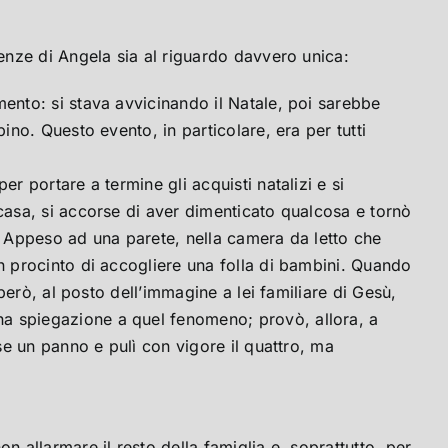
ienze di Angela sia al riguardo davvero unica:
mento: si stava avvicinando il Natale, poi sarebbe
ino. Questo evento, in particolare, era per tutti
r portare a termine gli acquisti natalizi e si
 casa, si accorse di aver dimenticato qualcosa e tornò
o. Appeso ad una parete, nella camera da letto che
in procinto di accogliere una folla di bambini. Quando
 però, al posto dell’immagine a lei familiare di Gesù,
na spiegazione a quel fenomeno; provò, allora, a
ese un panno e pulì con vigore il quattro, ma
n allarmare il resto della famiglia e, soprattutto, per