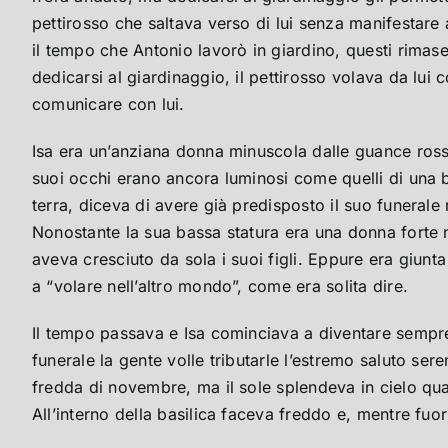
pettirosso che saltava verso di lui senza manifestare
il tempo che Antonio lavorò in giardino, questi rimas
dedicarsi al giardinaggio, il pettirosso volava da lui
comunicare con lui.
Isa era un’anziana donna minuscola dalle guance ross
suoi occhi erano ancora luminosi come quelli di una 
terra, diceva di avere già predisposto il suo funerale
Nonostante la sua bassa statura era una donna forte n
aveva cresciuto da sola i suoi figli. Eppure era giunt
a “volare nell’altro mondo”, come era solita dire.
Il tempo passava e Isa cominciava a diventare sempre p
funerale la gente volle tributarle l’estremo saluto ser
fredda di novembre, ma il sole splendeva in cielo quan
All’interno della basilica faceva freddo e, mentre fuori