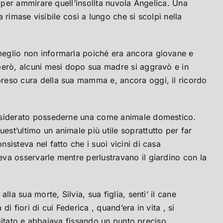
o per ammirare quell’insolita nuvola Angelica. Una
a rimase visibile così a lungo che si scolpì nella
meglio non informarla poiché era ancora giovane e
 però, alcuni mesi dopo sua madre si aggravò e in
preso cura della sua mamma e, ancora oggi, il ricordo
 desiderato possederne una come animale domestico.
st’ultimo un animale più utile soprattutto per far
isteva nel fatto che i suoi vicini di casa
va osservarle mentre perlustravano il giardino con la
la sua morte, Silvia, sua figlia, senti’ il cane
 fiori di cui Federica , quand’era in vita , si
 agitato e abbaiava fissando un punto preciso