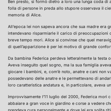
Ben presto, si formò dietro a loro una lunga coda di a
folla di persone in preda allo stupore osservava il cie
memoria di Alice.
All’epoca lei non sapeva ancora che sua madre era gr
intendevano risparmiarle il carico di preoccupazioni
breve tempo morì. Alice si convinse che quel meravig
di quell’apparizione è per lei motivo di grande confor
Da bambina Federica perdeva letteralmente la testa 
Aveva inseguito quel sogno, ma la sua famiglia aveva 
giocare i bambini, e, com’è noto, anatre e cani non v
possedevano delle anatre e le permettevano di andarle
loro caratteristica andatura e, in particolare, aveva u
Improvvisamente l’11 luglio del 2000, Federica morì con
abbaiare a gran voce in giardino e corse a vedere che c
prendeva cura personalmente e dove lei era solita riti