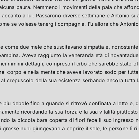
 alcuna paura. Nemmeno i movimenti della pala che affonda
e accanto a lui. Passarono diverse settimane e Antonio si
 come se volesse tenergli compagnia. Fu allora che Antonio
e come due mele che suscitavano simpatia e, nonostante i
bambina. Aveva raggiunto la veneranda età di novantadue 
 nei minimi dettagli, compreso il cibo che sarebbe stato of
el corpo e nella mente che aveva lavorato sodo per tutta 
a al crepuscolo della sua esistenza serbando ancora tutta 
iù debole fino a quando si ritrovò confinata a letto e, di 
enamente ricordando la sua forza e la sua vitalità piuttosto
do la piccola bara coperta di fiori fece il suo ingresso ne
 grosse nubi giungevano a coprire il sole, le persone lì riuni