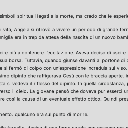
imboli spirituali legati alla morte, ma credo che le esper
 vita, Angela si ritrovò a vivere un periodo di grande fer
miglia era in trepida attesa della nascita di un nuovo bamb
re più a contenere l’eccitazione. Aveva deciso di uscire pe
a sua borsa. Tuttavia, quando giunse davanti al portone di
ale si fermò di colpo con un’espressione incredula sul vis
ssimo dipinto che raffigurava Gesù con le braccia aperte, 
ta si vedeva il riflesso del dipinto. In quella circostanza,
erso il cielo. La giovane pensò che doveva pur esserci u
are così la causa di un eventuale effetto ottico. Quindi pr
imento: qualcuno era sul punto di morire.
ile fardello, decise di non farne parola con nessuno per no