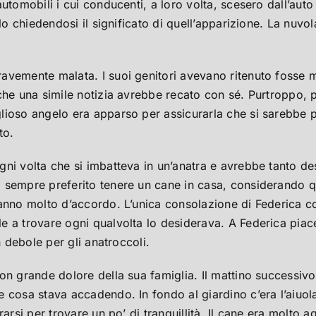
utomobili i cui conducenti, a loro volta, scesero dall’aut
lo chiedendosi il significato di quell’apparizione. La nuvol
avemente malata. I suoi genitori avevano ritenuto fosse 
 che una simile notizia avrebbe recato con sé. Purtroppo,
lioso angelo era apparso per assicurarla che si sarebbe 
to.
ogni volta che si imbatteva in un’anatra e avrebbe tanto
sempre preferito tenere un cane in casa, considerando que
anno molto d’accordo. L’unica consolazione di Federica cons
 a trovare ogni qualvolta lo desiderava. A Federica piace
n debole per gli anatroccoli.
 grande dolore della sua famiglia. Il mattino successivo al
osa stava accadendo. In fondo al giardino c’era l’aiuola di
rarsi per trovare un po’ di tranquillità. Il cane era molto