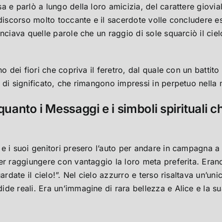
a e parlò a lungo della loro amicizia, del carattere giovi
 discorso molto toccante e il sacerdote volle concludere e
ciava quelle parole che un raggio di sole squarciò il cielo
 dei fiori che copriva il feretro, dal quale con un battito d
di significato, che rimangono impressi in perpetuo nella m
quanto i Messaggi e i simboli spirituali 
e i suoi genitori presero l’auto per andare in campagna a 
er raggiungere con vantaggio la loro meta preferita. Eran
ardate il cielo!”. Nel cielo azzurro e terso risaltava un’u
de reali. Era un’immagine di rara bellezza e Alice e la su