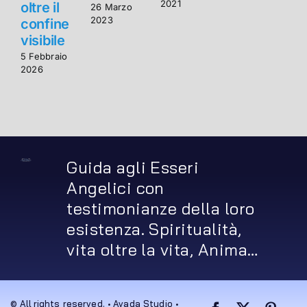
2021
oltre il
o
26 Marzo
2023
confine
visibile
v
5 Febbraio
5
2026
2
Guida agli Esseri
Angelici con
testimonianze della loro
esistenza. Spiritualità,
vita oltre la vita, Anima…
© All rights reserved. • Avada Studio •