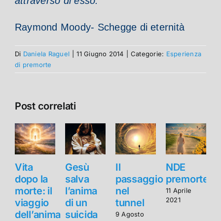
attraverso di esso.”
Raymond Moody- Schegge di eternità
Di
Daniela Raguel
|
11 Giugno 2014
|
Categorie:
Esperienza
di premorte
Post correlati
Vita
Gesù
Il
NDE
V
dopo la
salva
passaggio
premorte
d
morte: il
l’anima
nel
m
11 Aprile
2021
viaggio
di un
tunnel
v
dell’anima
suicida
d
9 Agosto