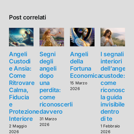
Post correlati
Angeli
Segni
Angeli
I segnali
Custodi
degli
della
interiori
e Ansia:
angeli
Fortuna
dell’angelo
e
Come
dopo
Economica
custode:
Ritrovare
una
come
R
15 Marzo
2026
Calma,
perdita:
riconoscer
Fiducia
come
la guida
F
e
riconoscerli
invisibile
Protezione
davvero
dentro
Interiore
di te
I
31 Marzo
2026
2 Maggio
1 Febbraio
2
2026
2026
2