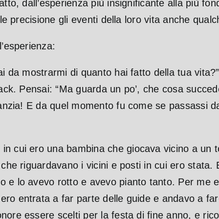
tto, dall’esperienza più insignificante alla più fo
ile precisione gli eventi della loro vita anche qu
l’esperienza:
i da mostrarmi di quanto hai fatto della tua vita?
hback. Pensai: “Ma guarda un po’, che cosa succed
nfanzia! E da quel momento fu come se passassi da
n cui ero una bambina che giocava vicino a un tor
he riguardavano i vicini e posti in cui ero stata. E
o e lo avevo rotto e avevo pianto tanto. Per me e
ro entrata a far parte delle guide e andavo a fare
ore essere scelti per la festa di fine anno, e ric