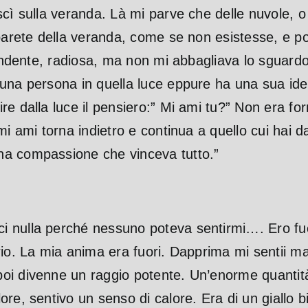
cì sulla veranda. Là mi parve che delle nuvole, o 
parete della veranda, come se non esistesse, e poi
plendente, radiosa, ma non mi abbagliava lo sguard
una persona in quella luce eppure ha una sua iden
nire dalla luce il pensiero:” Mi ami tu?” Non era 
 ami torna indietro e continua a quello cui hai dato
na compassione che vinceva tutto.”
 nulla perché nessuno poteva sentirmi…. Ero fuo
rio. La mia anima era fuori. Dapprima mi sentii m
i divenne un raggio potente. Un’enorme quantità 
ore, sentivo un senso di calore. Era di un giallo