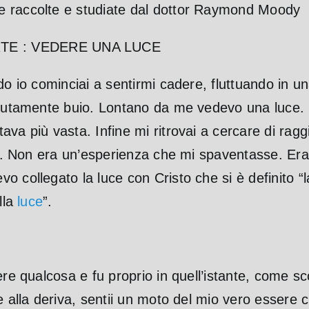
e raccolte e studiate dal dottor Raymond Moody
TE : VEDERE UNA LUCE
do io cominciai a sentirmi cadere, fluttuando in 
lutamente buio. Lontano da me vedevo una luce. Una
va più vasta. Infine mi ritrovai a cercare di ragg
ava. Non era un’esperienza che mi spaventasse. Era
o collegato la luce con Cristo che si è definito “
lla
luce
”.
re qualcosa e fu proprio in quell’istante, come sco
e alla deriva, sentii un moto del mio vero essere