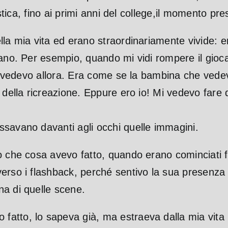
astica, fino ai primi anni del college,il momento pre
la mia vita ed erano straordinariamente vivide: er
vano. Per esempio, quando mi vidi rompere il gioc
le vedevo allora. Era come se la bambina che vedev
 della ricreazione. Eppure ero io! Mi vedevo fare 
ssavano davanti agli occhi quelle immagini.
o che cosa avevo fatto, quando erano cominciati 
verso i flashback, perché sentivo la sua presenz
na di quelle scene.
atto, lo sapeva già, ma estraeva dalla mia vita p