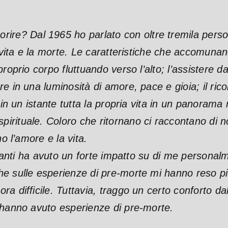
rire? Dal 1965 ho parlato con oltre tremila per
a vita e la morte. Le caratteristiche che accomun
prio corpo fluttuando verso l’alto; l’assistere dall’a
 in una luminosità di amore, pace e gioia; il ricon
 in un istante tutta la propria vita in un panorama
irituale. Coloro che ritornano ci raccontano di 
o l’amore e la vita.
cinanti ha avuto un forte impatto su di me person
he sulle esperienze di pre-morte mi hanno reso p
ra difficile. Tuttavia, traggo un certo conforto 
 hanno avuto esperienze di pre-morte.