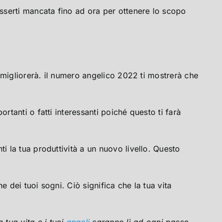
esserti mancata fino ad ora per ottenere lo scopo
e migliorerà. il numero angelico 2022 ti mostrerà che
rtanti o fatti interessanti poiché questo ti farà
i la tua produttività a un nuovo livello. Questo
 dei tuoi sogni. Ciò significa che la tua vita
 tua vita e i tuoi
angeli
saranno lì ad ogni passo.