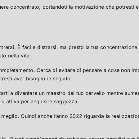
anere concentrato, portandoti la motivazione che potresti 
entrerai. È facile distrarsi, ma presto la tua concentrazion
to nella vita.
 completamento. Cerca di evitare di pensare a cose non impo
tresti aver bisogno in seguito.
tarti a diventare un maestro del tuo cervello mentre aument
più attiva per acquisire saggezza.
n meglio. Quindi anche l’anno 2022 riguarda la realizzazione
lio. Questi cambiamenti dovrebbero essere benefici per la