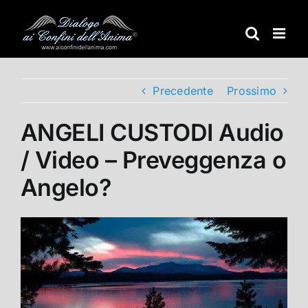
Salta
al
contenuto
Precedente
Prossimo
ANGELI CUSTODI Audio
/ Video – Preveggenza o
Angelo?