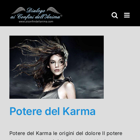
Salta
al
contenuto
Potere del Karma
Potere del Karma le origini del dolore Il potere