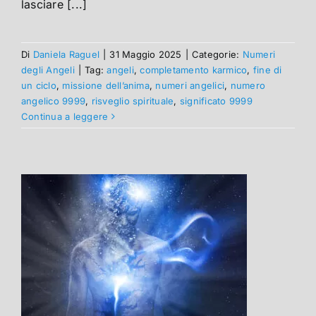
lasciare [...]
Di
Daniela Raguel
|
31 Maggio 2025
|
Categorie:
Numeri
degli Angeli
|
Tag:
angeli
,
completamento karmico
,
fine di
un ciclo
,
missione dell’anima
,
numeri angelici
,
numero
angelico 9999
,
risveglio spirituale
,
significato 9999
Continua a leggere