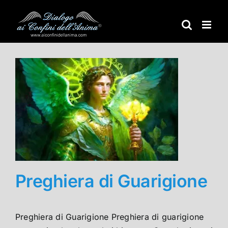
Salta
al
contenuto
Preghiera di Guarigione
Preghiera di Guarigione Preghiera di guarigione