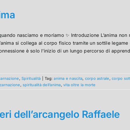
ima
quando nasciamo e moriamo ✨ Introduzione L’anima non na
l’anima si collega al corpo fisico tramite un sottile legame
nnessione è solo l’inizio di un lungo percorso di apprendi
carnazione
,
Spiritualità
|
Tag:
anima e nascita
,
corpo astrale
,
corpo sott
ncarnazione
,
spiritualità dell’anima
,
vita oltre la morte
teri dell’arcangelo Raffaele