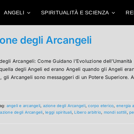
ANGELI
SPIRITUALITÀ E SCIENZA
RE
ione degli Arcangeli
 degli Arcangeli: Come Guidano l’Evoluzione dell’Umanità 
quella degli Angeli ed erano Angeli quando gli Angeli er
i, gli Arcangeli sono messaggeri di un Potere Superiore. 
ag:
angeli e arcangeli
,
azione degli Arcangeli
,
corpo eterico
,
energia 
'azione degli Arcangeli
,
leggi spirituali
,
Libero arbitrio
,
mondi sottili
,
pe