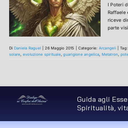
I Poteri 
Raffaele 
riceve di
parte visi
Di
Daniela Raguel
|
26 Maggio 2015
|
Categorie:
Arcangeli
|
Tag
solare
,
evoluzione spirituale
,
guarigione angelica
,
Metatron
,
pote
Guida agli Esse
Spiritualità, vi