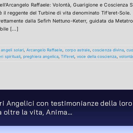
dell’Arcangelo Raffaele: Volontà, Guarigione e Coscienza S
è il reggente del Turbine di vita denominato Tif’eret-Sole.
rettamente dalla Sefirh Nettuno-Keterr, guidata da Metatro
bile [...]
:
angeli solari
,
Arcangelo Raffaele
,
corpo astrale
,
coscienza divina
,
cuo
ri spirituali
,
preghiera angelica
,
Tif’eret
,
voce della coscienza
,
volontà
ri Angelici con testimonianze della loro
ta oltre la vita, Anima…