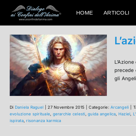
Salta
al
HOME
ARTICOLI
contenuto
L’az
L’Azione
precede 
gli Angel
Di
Daniela Raguel
|
27 Novembre 2015
|
Categorie:
Arcangeli
|
T
evoluzione spirituale
,
gerarchie celesti
,
guida angelica
,
Haziel
,
L
ispirata
,
risonanza karmica