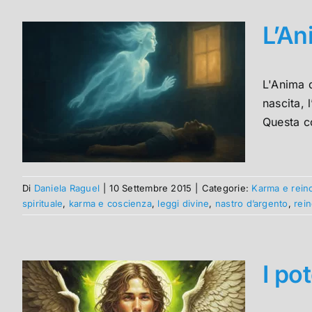
L’An
L'Anima 
nascita, 
Questa co
Di
Daniela Raguel
|
10 Settembre 2015
|
Categorie:
Karma e rein
spirituale
,
karma e coscienza
,
leggi divine
,
nastro d’argento
,
rei
I po