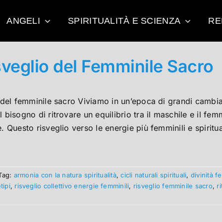
ANGELI
SPIRITUALITÀ E SCIENZA
RE
isveglio del Femminile Sacro
o del femminile sacro Viviamo in un’epoca di grandi cambia
l bisogno di ritrovare un equilibrio tra il maschile e il fem
e. Questo risveglio verso le energie più femminili e spiritu
Tag:
armonia con la natura spiritualità
,
cicli naturali spirituali
,
divinità f
tipi
,
risveglio collettivo energie femminili
,
risveglio femminile sacro
,
r