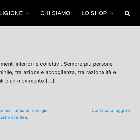
LIGIONE
CHI SIAMO
LO SHOP
menti interiori e collettivi. Sempre più persone
minile, tra azione e accoglienza, tra razionalità e
ali è un movimento [...]
emminili antiche
,
energie
Continua a leggere
itorno alle dee
,