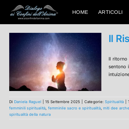
Salta
al
HOME
ARTICOLI
contenuto
Il R
Il ritorn
sentono i
intuizion
Di
Daniela Raguel
|
15 Settembre 2025
|
Categorie:
Spiritualità
|
femminili spiritualità
,
femminile sacro e spiritualità
,
miti dee arche
spiritualità della natura